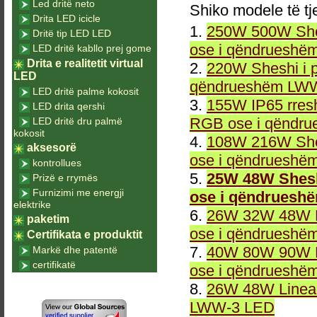
Led dritë neto
Shiko modele të tj
Drita LED icicle
1.
250W 500W She
Dritë tip LED LED
ose i qëndrueshë
LED dritë kabllo prej gome
Drita e realitetit virtual
2.
220W Sheshi i 
LED
qëndrueshëm LWW
LED dritë palme kokosit
3.
155W IP65 rresh
LED drita qershi
RGB ose i qëndr
LED dritë dru palmë
kokosit
4.
108W 216W She
aksesorë
ose i qëndrueshë
kontrollues
5.
25W 48W Shesh
Prizë e rrymës
Furnizimi me energji
ose i qëndruesh
elektrike
6.
26W 32W 48W L
paketim
ose i qëndrueshë
Certifikata e produktit
7.
40W 80W 90W L
Markë dhe patentë
certifikatë
ose i qëndrueshë
8.
26W 48W Linea
LWW-3 LED