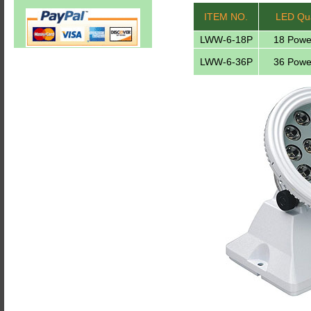
ITEM NO.
LED Qua
LWW-6-18P
18 Powe
LWW-6-36P
36 Powe