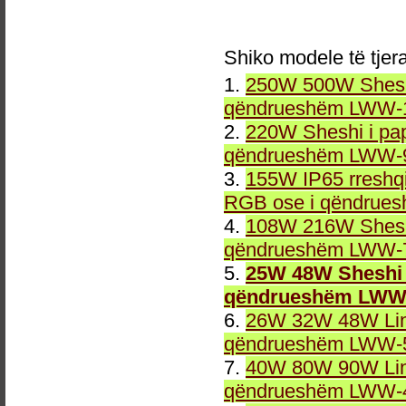
Shiko modele të tjer
1.
250W 500W Sheshi
qëndrueshëm LWW-1
2.
220W Sheshi i pa
qëndrueshëm LWW-9
3.
155W IP65 rreshqi
RGB ose i qëndrue
4.
108W 216W Sheshi
qëndrueshëm LWW-7
5.
25W 48W Sheshi 
qëndrueshëm LWW-
6.
26W 32W 48W Line
qëndrueshëm LWW-5
7.
40W 80W 90W Line
qëndrueshëm LWW-4