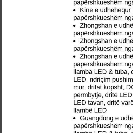
papërshkueshëm nga 
Kinë e udhëhequr 
papërshkueshëm nga 
Zhongshan e udhëh
papërshkueshëm nga 
Zhongshan e udhëh
papërshkueshëm nga 
Zhongshan e udhëh
papërshkueshëm nga 
llamba LED & tuba, 
LED, ndriçim pushime,
mur, dritat kopsht, D
përmbytje, dritë LED 
LED tavan, dritë va
llambë LED
Guangdong e udhëh
papërshkueshëm nga 