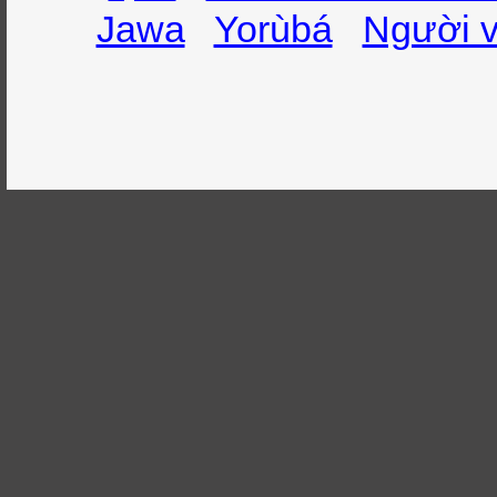
Jawa
Yorùbá
Người v