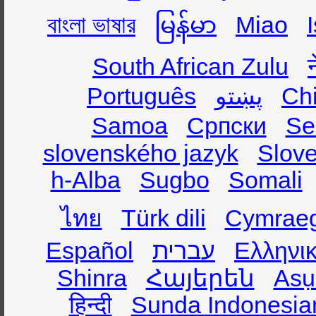
বাংলা ভাষার
မြန်မာ
Miao
South African Zulu
Português
پښتو
Ch
Samoa
Српски
Se
slovenského jazyk
Slov
h-Alba
Sugbo
Somali
ไทย
Türk dili
Cymrae
Español
עברית
Ελληνι
Shinra
Հայերեն
Asụ
हिन्दी
Sunda Indonesia