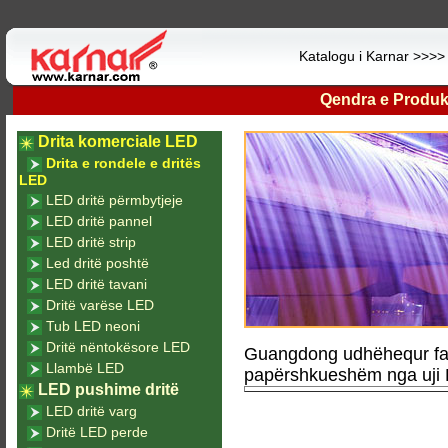
Katalogu i Karnar >>>
Qendra e Produk
Drita komerciale LED
Drita e rondele e dritës
LED
LED dritë përmbytjeje
LED dritë pannel
LED dritë strip
Led dritë poshtë
LED dritë tavani
Dritë varëse LED
Tub LED neoni
Dritë nëntokësore LED
Guangdong udhëhequr fabr
Llambë LED
papërshkueshëm nga uji 
LED pushime dritë
LED dritë varg
Dritë LED perde