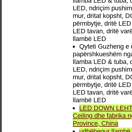
llamba LED & tuba, 
LED, ndriçim pushime,
mur, dritat kopsht, D
përmbytje, dritë LED 
LED tavan, dritë va
llambë LED
Qyteti Guzheng e 
papërshkueshëm nga 
llamba LED & tuba, 
LED, ndriçim pushime,
mur, dritat kopsht, D
përmbytje, dritë LED 
LED tavan, dritë va
llambë LED
LED DOWN LEHTA, 
Ceiling dhe fabrika
Province, China
udhëhequr llambë,