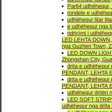
Par64 udhëhequr, d
rondele e udhëheq
udhëhequr litar lit
e udhëhequr nga li
ndriçimi i udhëheq
LED LEHTA DOWN, dr
nga Guzhen Town, Z
LED DOWN LIGHT fu
Zhongshan City, Gu
drita e udhëhequr 
PENDANT, LEHTA E
drita e udhëhequr 
PENDANT, LEHTA E
udhëhequr dritën n
LED SOFT STRIP LEH
udhëhequr nga drita 