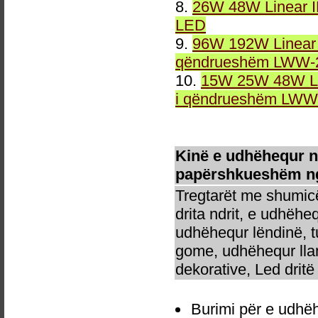
8.
26W 48W Linear 
LED
9.
96W 192W Linear 
qëndrueshëm LWW-2
10.
15W 25W 48W Li
i qëndrueshëm LWW-
Kinë e udhëhequr n
papërshkueshëm nga
Tregtarët me shumicë
drita ndrit, e udhëhe
udhëhequr lëndinë, t
gome, udhëhequr llam
dekorative, Led dritë 
Burimi për e udhë