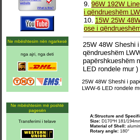
9.
96W 192W Linea
i qëndrueshëm LW
10.
15W 25W 48W 
ose i qëndrueshë
Ne mbështesim nën ngarkesë
25W 48W Sheshi i
qëndrueshëm LWW-
nga ajri, nga deti
papërshkueshëm n
LED rondele mur )
25W 48W Sheshi i pap
LWW-6 LED rondele m
Ne mbështesim më poshtë
pagesën
A:Structure and Specifi
Size:
D170*H 181/194m
Transferimi i telave
Material of Shell:
alumin
Rotary angle:
180°