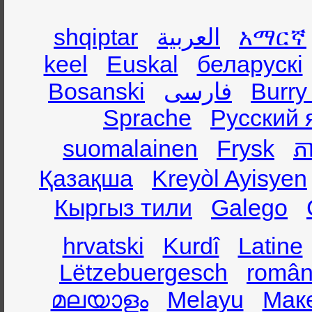
shqiptar
العربية
አማርኛ
keel
Euskal
беларускі
Bosanski
فارسی
Burry
Sprache
Русский 
suomalainen
Frysk
ភា
Қазақша
Kreyòl Ayisyen
Кыргыз тили
Galego
hrvatski
Kurdî
Latine
Lëtzebuergesch
român
മലയാളം
Melayu
Мак