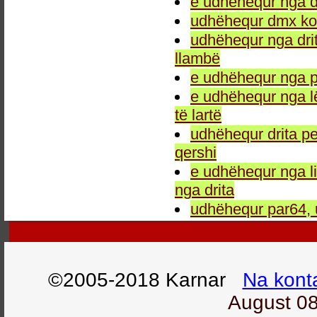
e udhëhequr nga dr
udhëhequr dmx kon
udhëhequr nga drit
llambë
e udhëhequr nga p
e udhëhequr nga l
të lartë
udhëhequr drita pe
qershi
e udhëhequr nga li
nga drita
udhëhequr par64, 
©2005-2018 Karnar
Na kont
August 08