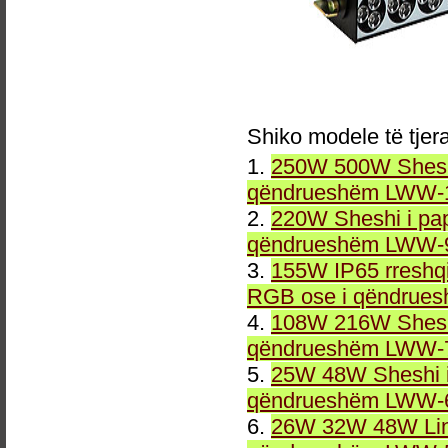
Shiko modele të tjer
1.
250W 500W Sheshi
qëndrueshëm LWW-1
2.
220W Sheshi i pa
qëndrueshëm LWW-9
3.
155W IP65 rreshqi
RGB ose i qëndrue
4.
108W 216W Sheshi
qëndrueshëm LWW-7
5.
25W 48W Sheshi i
qëndrueshëm LWW-6
6.
26W 32W 48W Line