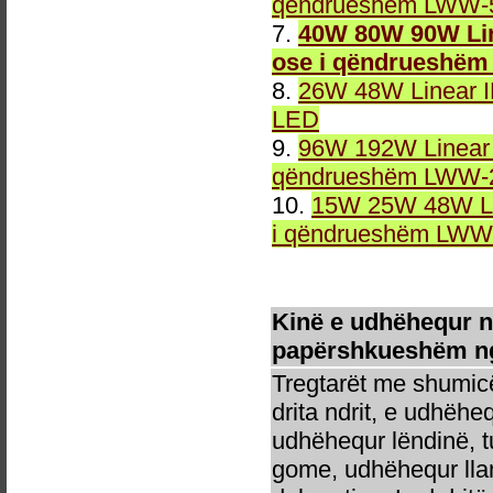
qëndrueshëm LWW-5
7.
40W 80W 90W Lin
ose i qëndrueshëm
8.
26W 48W Linear 
LED
9.
96W 192W Linear 
qëndrueshëm LWW-2
10.
15W 25W 48W Li
i qëndrueshëm LWW-
Kinë e udhëhequr n
papërshkueshëm ng
Tregtarët me shumicë
drita ndrit, e udhëhe
udhëhequr lëndinë, t
gome, udhëhequr llam