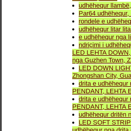
udhëhequr llambë,
Par64 udhëhequr, d
rondele e udhëheq
udhëhequr litar lit
e udhëhequr nga li
ndriçimi i udhëheq
LED LEHTA DOWN, dr
nga Guzhen Town, Z
LED DOWN LIGHT fu
Zhongshan City, Gu
drita e udhëhequr 
PENDANT, LEHTA E
drita e udhëhequr 
PENDANT, LEHTA E
udhëhequr dritën n
LED SOFT STRIP LEH
udhëhequr nga drita 