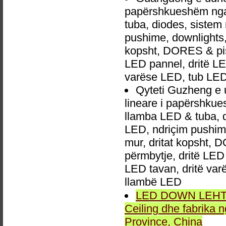
papërshkueshëm nga 
tuba, diodes, siste
pushime, downlights, d
kopsht, DORES & pish
LED pannel, dritë LED
varëse LED, tub LED
Qyteti Guzheng e
lineare i papërshkue
llamba LED & tuba, 
LED, ndriçim pushime,
mur, dritat kopsht, D
përmbytje, dritë LED 
LED tavan, dritë va
llambë LED
LED DOWN LEHTA, 
Ceiling dhe fabrika
Province, China