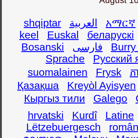
August 10
shqiptar
العربية
አማርኛ
keel
Euskal
беларускі
Bosanski
فارسی
Burry
Sprache
Русский 
suomalainen
Frysk
ភា
Қазақша
Kreyòl Ayisyen
Кыргыз тили
Galego
hrvatski
Kurdî
Latine
Lëtzebuergesch
român