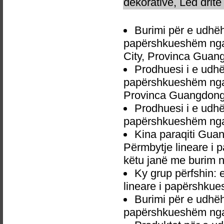
dekorative, Led dritë 
Burimi për e udhë
papërshkueshëm nga 
City, Provinca Guan
Prodhuesi i e udh
papërshkueshëm nga
Provinca Guangdong
Prodhuesi i e udh
papërshkueshëm nga
Kina paraqiti Gu
Përmbytje lineare i 
këtu janë me burim n
Ky grup përfshin
lineare i papërshku
Burimi për e udhë
papërshkueshëm nga