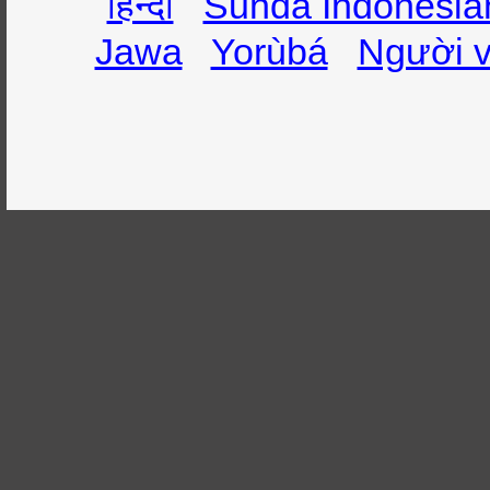
हिन्दी
Sunda Indonesia
Jawa
Yorùbá
Người v