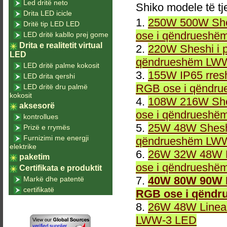
Led dritë neto
Shiko modele të tj
Drita LED icicle
1.
250W 500W She
Dritë tip LED LED
ose i qëndrueshë
LED dritë kabllo prej gome
Drita e realitetit virtual
2.
220W Sheshi i 
LED
qëndrueshëm LWW
LED dritë palme kokosit
3.
155W IP65 rresh
LED drita qershi
RGB ose i qëndr
LED dritë dru palmë
kokosit
4.
108W 216W She
aksesorë
ose i qëndrueshë
kontrollues
5.
25W 48W Sheshi
Prizë e rrymës
Furnizimi me energji
qëndrueshëm LWW
elektrike
6.
26W 32W 48W L
paketim
ose i qëndrueshë
Certifikata e produktit
7.
40W 80W 90W L
Markë dhe patentë
certifikatë
RGB ose i qëndr
8.
26W 48W Linea
LWW-3 LED