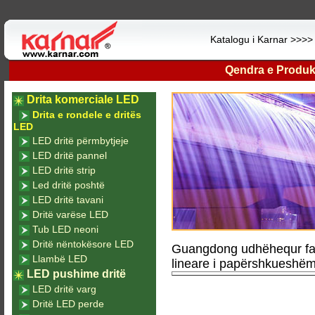
Katalogu i Karnar >>>
Qendra e Produk
Drita komerciale LED
Drita e rondele e dritës
LED
LED dritë përmbytjeje
LED dritë pannel
LED dritë strip
Led dritë poshtë
LED dritë tavani
Dritë varëse LED
Tub LED neoni
Dritë nëntokësore LED
Guangdong udhëhequr fa
Llambë LED
lineare i papërshkueshëm
LED pushime dritë
LED dritë varg
Dritë LED perde