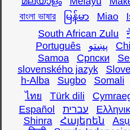
മലയാളം
Melayu
Мак
বাংলা ভাষার
မြန်မာ
Miao
South African Zulu
Português
پښتو
Ch
Samoa
Српски
Se
slovenského jazyk
Slov
h-Alba
Sugbo
Somali
ไทย
Türk dili
Cymrae
Español
עברית
Ελληνι
Shinra
Հայերեն
Asụ