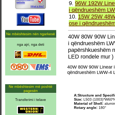
9.
96W 192W Linea
i qëndrueshëm LW
10.
15W 25W 48W 
ose i qëndrueshë
Ne mbështesim nën ngarkesë
40W 80W 90W Line
i qëndrueshëm LW
nga ajri, nga deti
papërshkueshëm n
LED rondele mur )
40W 80W 90W Linear i
qëndrueshëm LWW-4 L
Ne mbështesim më poshtë
pagesën
A:Structure and Specifi
Size:
L503 (1003)*W60
Transferimi i telave
Material of Shell:
alumin
Rotary angle:
180°