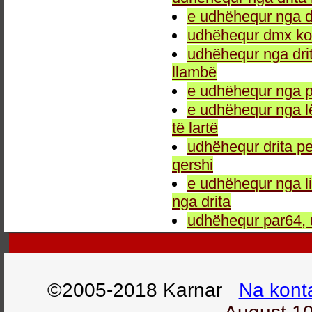
e udhëhequr nga dr
udhëhequr dmx kon
udhëhequr nga drit
llambë
e udhëhequr nga p
e udhëhequr nga l
të lartë
udhëhequr drita pe
qershi
e udhëhequr nga li
nga drita
udhëhequr par64, 
©2005-2018 Karnar
Na kont