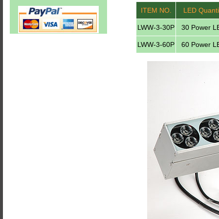
ITEM NO.
LED Quanti
LWW-3-30P
30 Power L
LWW-3-60P
60 Power L