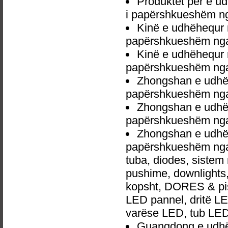
Produktet për e 
i papërshkueshëm ng
Kinë e udhëhequr
papërshkueshëm nga 
Kinë e udhëhequr
papërshkueshëm nga 
Zhongshan e udhë
papërshkueshëm nga 
Zhongshan e udhë
papërshkueshëm nga 
Zhongshan e udhë
papërshkueshëm nga 
tuba, diodes, siste
pushime, downlights, d
kopsht, DORES & pish
LED pannel, dritë LED
varëse LED, tub LED
Guangdong e udhë