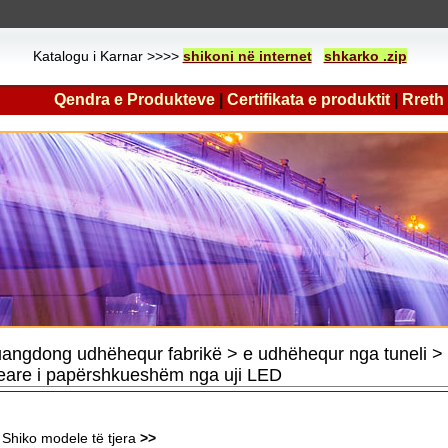
Katalogu i Karnar >>>>
shikoni në internet
shkarko .zip
Qendra e Produkteve
|
Certifikata e produktit
|
Rreth
angdong udhëhequr fabrikë > e udhëhequr nga tuneli
neare i papërshkueshëm nga uji LED
Shiko modele të tjera
>>