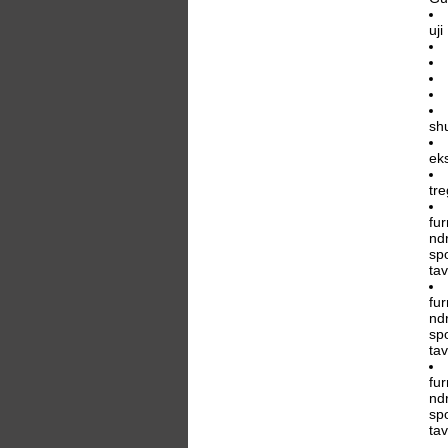
uji
sh
ek
tr
fu
ndr
spo
ta
fu
ndr
spo
ta
fu
ndr
spo
ta