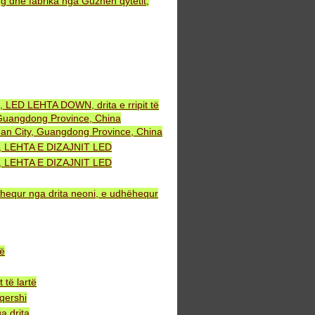
 dhe fabrika nga Guzhen qytetit,
, LED LEHTA DOWN, drita e rripit të
uangdong Province, China
an City, Guangdong Province, China
NT, LEHTA E DIZAJNIT LED
NT, LEHTA E DIZAJNIT LED
ëhequr nga drita neoni, e udhëhequr
bë
të lartë
qershi
a drita