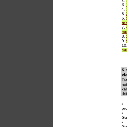
2.
3.
4.
5.
6.
ro
7.
mu
8.
9.
10
mu
Ki
ek
Tr
ne
kab
dri
pr
Gu
Gu