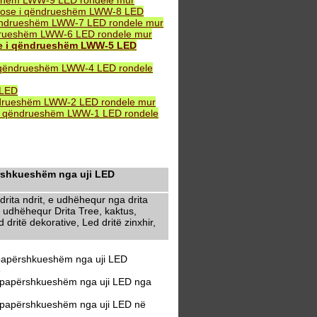
eshëm LWW-9 LED rondele mur
B ose i qëndrueshëm LWW-8 LED
ëndrueshëm LWW-7 LED rondele mur
drueshëm LWW-6 LED rondele mur
se i qëndrueshëm LWW-5 LED
 qëndrueshëm LWW-4 LED rondele
 LED
ndrueshëm LWW-2 LED rondele mur
i qëndrueshëm LWW-1 LED rondele
ërshkueshëm nga uji LED
rita ndrit, e udhëhequr nga drita
 udhëhequr Drita Tree, kaktus,
dritë dekorative, Led dritë zinxhir,
 papërshkueshëm nga uji LED
ë
i papërshkueshëm nga uji LED nga
i papërshkueshëm nga uji LED në