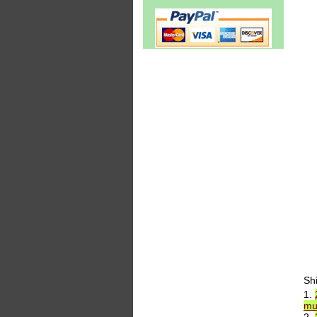
Sh
1.
mu