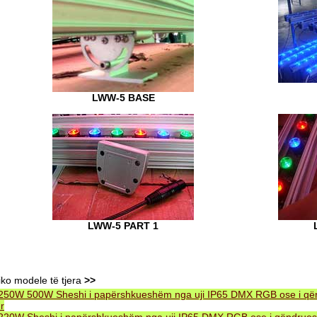
LWW-5 BASE
LWW-5 PART 1
iko modele të tjera
>>
250W 500W Sheshi i papërshkueshëm nga uji IP65 DMX RGB ose i q
r