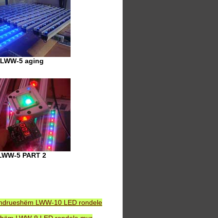
LWW-5 aging
LWW-5 PART 2
ëndrueshëm LWW-10 LED rondele