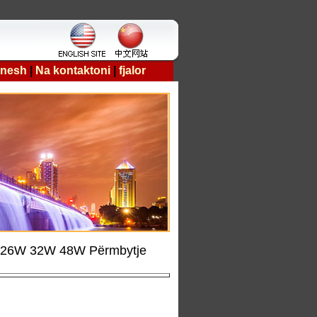
 nesh
|
Na kontaktoni
|
fjalor
 > 26W 32W 48W Përmbytje