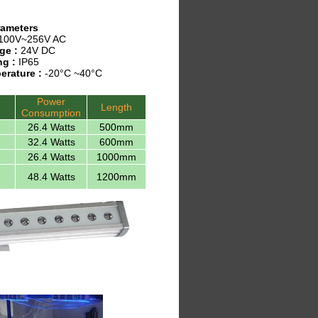
rameters
100V~256V AC
ge :
24V DC
ng :
IP65
erature :
-20°C ~40°C
Power
Length
Consumption
26.4 Watts
500mm
32.4 Watts
600mm
26.4 Watts
1000mm
48.4 Watts
1200mm