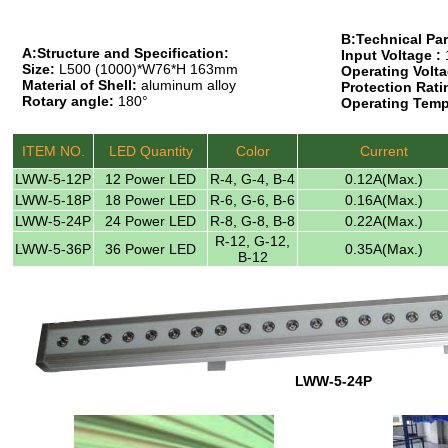
B:Technical Pa
A:Structure and Specification:
Input Voltage :
Size:
L500 (1000)*W76*H 163mm
Operating Volta
Material of Shell:
aluminum alloy
Protection Rati
Rotary angle:
180°
Operating Temp
ITEM NO.
LED Quantity
Color
Current
LWW-5-12P
12 Power LED
R-4, G-4, B-4
0.12A(Max.)
LWW-5-18P
18 Power LED
R-6, G-6, B-6
0.16A(Max.)
LWW-5-24P
24 Power LED
R-8, G-8, B-8
0.22A(Max.)
R-12, G-12,
LWW-5-36P
36 Power LED
0.35A(Max.)
B-12
LWW-5-24P