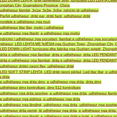
LED DOWN LEHTA, dritë udhëhequr strip, furnizuesi LED LEHTA Ceiling
ongshan City, Guangdong Province, China
udhëhequr llambë, 3x1w, 3x3w, 3x5w, ndriçim të udhëhequr
Par64 udhëhequr, dritë par, dritë fazë, udhëhequr dritë
rondele e udhëhequr nga muri
udhëhequr litar litar, motiv i udhëhequr
e udhëhequr nga litarët, e udhëhequr nga motivi
ndriçimi i udhëhequr nga porcelani, llambat e udhëhequr nga porcelani
hëhequr, LED LEHTA ME NJËSIA nga Guzhen Town, Zhongshan City, G
LED DOWN LIGHT furnizuesi dhe fabrika nga Guzhen qytetit, Zhongsh
drita e udhëhequr nga llambat, drita e udhëhequr, drita LED PENDA
drita e udhëhequr nga llambat, drita e udhëhequr, drita LED PENDA
udhëhequr dritën neoni flex, udhëhequr dritë
LED SOFT STRIP LEHTA, LED dritë neoni përkul, Led litar litar, e udh
 drita
e udhëhequr nga drita dmx, e udhëhequr nga drita, drita dmx
udhëhequr dmx kontrollues, dmx 512 kontrollues
udhëhequr nga drita sportive, e udhëhequr nga drita, udhëhequr llam
e udhëhequr nga pishina, e udhëhequr nga drita
e udhëhequr nga lëndinë, udhëhequr nga drita, udhëhequr nga pushtet 
udhëhequr drita pemë, të udhëhequr nga drita, e udhëhequr nga drita 
e udhëhequr nga litarët, e udhëhequr nga dritë e butë, e udhëhequr ng