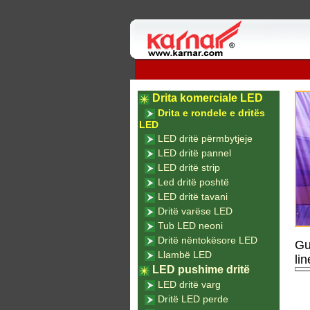
Drita komerciale LED
Drita e rondele e dritës
LED
LED dritë përmbytjeje
LED dritë pannel
LED dritë strip
Led dritë poshtë
LED dritë tavani
Dritë varëse LED
Tub LED neoni
Dritë nëntokësore LED
Gu
Llambë LED
li
LED pushime dritë
LED dritë varg
Dritë LED perde