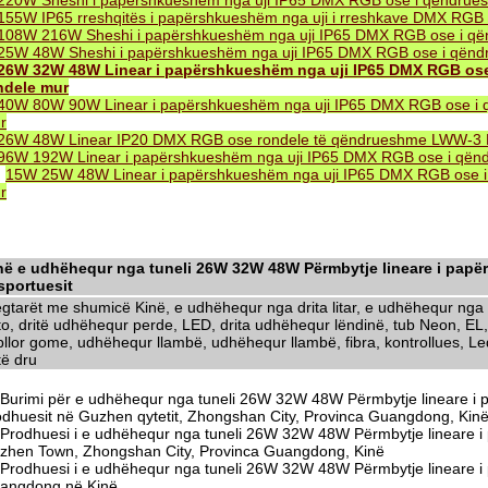
220W Sheshi i papërshkueshëm nga uji IP65 DMX RGB ose i qëndru
155W IP65 rreshqitës i papërshkueshëm nga uji i rreshkave DMX RG
108W 216W Sheshi i papërshkueshëm nga uji IP65 DMX RGB ose i q
25W 48W Sheshi i papërshkueshëm nga uji IP65 DMX RGB ose i qën
26W 32W 48W Linear i papërshkueshëm nga uji IP65 DMX RGB o
ndele mur
40W 80W 90W Linear i papërshkueshëm nga uji IP65 DMX RGB ose i
r
26W 48W Linear IP20 DMX RGB ose rondele të qëndrueshme LWW-3
96W 192W Linear i papërshkueshëm nga uji IP65 DMX RGB ose i që
.
15W 25W 48W Linear i papërshkueshëm nga uji IP65 DMX RGB ose 
r
në e udhëhequr nga tuneli 26W 32W 48W Përmbytje lineare i pap
sportuesit
egtarët me shumicë Kinë, e udhëhequr nga drita litar, e udhëhequr nga d
to, dritë udhëhequr perde, LED, drita udhëhequr lëndinë, tub Neon, EL,
llor gome, udhëhequr llambë, udhëhequr llambë, fibra, kontrollues, Led 
të dru
Burimi për e udhëhequr nga tuneli 26W 32W 48W Përmbytje lineare i
odhuesit në Guzhen qytetit, Zhongshan City, Provinca Guangdong, Kin
Prodhuesi i e udhëhequr nga tuneli 26W 32W 48W Përmbytje lineare 
zhen Town, Zhongshan City, Provinca Guangdong, Kinë
Prodhuesi i e udhëhequr nga tuneli 26W 32W 48W Përmbytje lineare 
angdong në Kinë.