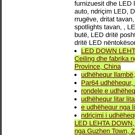
furnizuesit dhe LED 
auto, ndriçim LED, 
rrugëve, dritat tavan
spotlights tavan, , L
butë, LED dritë posh
dritë LED nëntokëso
LED DOWN LEHTA, 
Ceiling dhe fabrika
Province, China
udhëhequr llambë,
Par64 udhëhequr, d
rondele e udhëheq
udhëhequr litar lit
e udhëhequr nga li
ndriçimi i udhëheq
LED LEHTA DOWN, dr
nga Guzhen Town, Z