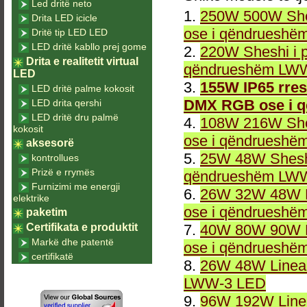
Led dritë neto
1.
250W 500W She
Drita LED icicle
ose i qëndrueshë
Dritë tip LED LED
LED dritë kabllo prej gome
2.
220W Sheshi i 
Drita e realitetit virtual
qëndrueshëm LWW
LED
3.
155W IP65 rres
LED dritë palme kokosit
DMX RGB ose i 
LED drita qershi
LED dritë dru palmë
4.
108W 216W She
kokosit
ose i qëndrueshë
aksesorë
5.
25W 48W Sheshi
kontrollues
Prizë e rrymës
qëndrueshëm LWW
Furnizimi me energji
6.
26W 32W 48W L
elektrike
ose i qëndrueshë
paketim
Certifikata e produktit
7.
40W 80W 90W L
Markë dhe patentë
ose i qëndrueshë
certifikatë
8.
26W 48W Linea
LWW-3 LED
9.
96W 192W Linea