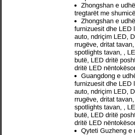
Zhongshan e udhë
tregtarët me shumic
Zhongshan e udhë
furnizuesit dhe LED 
auto, ndriçim LED, 
rrugëve, dritat tavan
spotlights tavan, , L
butë, LED dritë posh
dritë LED nëntokëso
Guangdong e udhë
furnizuesit dhe LED 
auto, ndriçim LED, 
rrugëve, dritat tavan
spotlights tavan, , L
butë, LED dritë posh
dritë LED nëntokëso
Qyteti Guzheng e