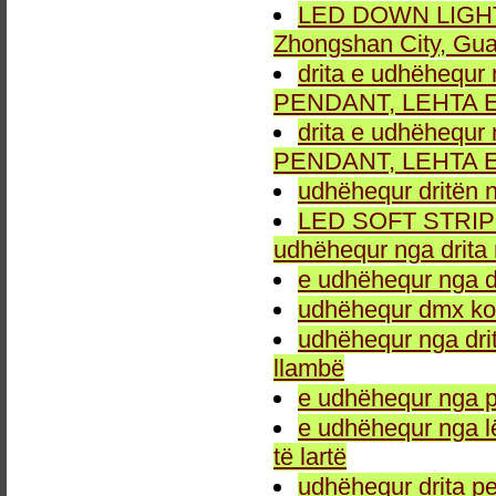
LED DOWN LIGHT fu
Zhongshan City, Gu
drita e udhëhequr 
PENDANT, LEHTA E
drita e udhëhequr 
PENDANT, LEHTA E
udhëhequr dritën n
LED SOFT STRIP LEH
udhëhequr nga drita 
e udhëhequr nga dr
udhëhequr dmx kon
udhëhequr nga drit
llambë
e udhëhequr nga p
e udhëhequr nga l
të lartë
udhëhequr drita pe