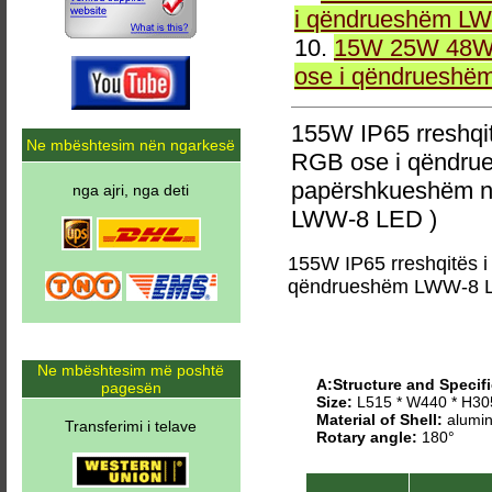
i qëndrueshëm LW
10.
15W 25W 48W 
ose i qëndrueshë
155W IP65 rreshqi
Ne mbështesim nën ngarkesë
RGB ose i qëndrue
papërshkueshëm n
nga ajri, nga deti
LWW-8 LED )
155W IP65 rreshqitës 
qëndrueshëm LWW-8 
Ne mbështesim më poshtë
A:Structure and Specifi
pagesën
Size:
L515 * W440 * H3
Material of Shell:
alumin
Transferimi i telave
Rotary angle:
180°