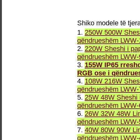
Shiko modele të tjer
1.
250W 500W Sheshi
qëndrueshëm LWW-1
2.
220W Sheshi i pa
qëndrueshëm LWW-9
3.
155W IP65 rreshq
RGB ose i qëndru
4.
108W 216W Sheshi
qëndrueshëm LWW-7
5.
25W 48W Sheshi i
qëndrueshëm LWW-6
6.
26W 32W 48W Line
qëndrueshëm LWW-5
7.
40W 80W 90W Line
qëndrueshëm LWW-4