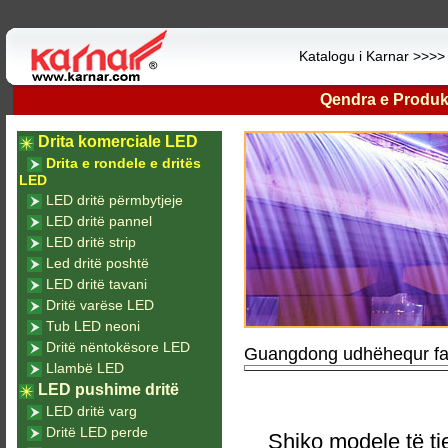
Katalogu i Karnar >>>
Qendra e Produk
Drita komerciale LED
Drita e rondele e dritës
LED
LED dritë përmbytjeje
LED dritë pannel
LED dritë strip
Led dritë poshtë
LED dritë tavani
Dritë varëse LED
Tub LED neoni
Dritë nëntokësore LED
Guangdong udhëhequr fab
Llambë LED
LED pushime dritë
LED dritë varg
Dritë LED perde
Shiko modele të tj