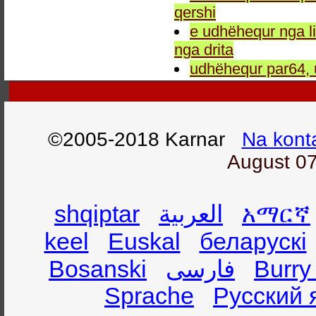
qershi
e udhëhequr nga li
nga drita
udhëhequr par64, 
©2005-2018 Karnar
Na kont
August 07
shqiptar
العربية
አማርኛ
keel
Euskal
беларускі
Bosanski
فارسی
Burry
Sprache
Русский 