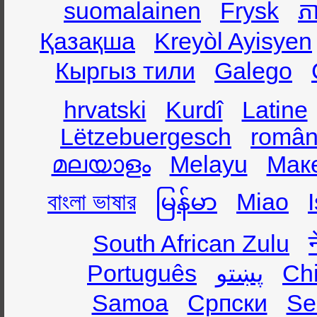
suomalainen
Frysk
ភា
Қазақша
Kreyòl Ayisyen
Кыргыз тили
Galego
hrvatski
Kurdî
Latine
Lëtzebuergesch
român
മലയാളം
Melayu
Мак
বাংলা ভাষার
မြန်မာ
Miao
South African Zulu
Português
پښتو
Ch
Samoa
Српски
Se