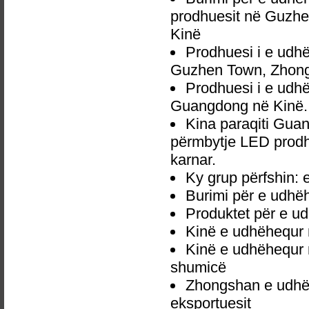
prodhuesit në Guzhe
Kinë
Prodhuesi i e udh
Guzhen Town, Zhong
Prodhuesi i e udh
Guangdong në Kinë.
Kina paraqiti Gua
përmbytje LED prodhu
karnar.
Ky grup përfshin:
Burimi për e udhë
Produktet për e u
Kinë e udhëhequr 
Kinë e udhëhequr 
shumicë
Zhongshan e udhë
eksportuesit