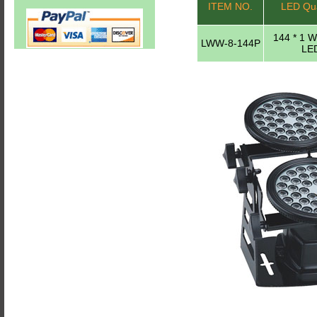
ITEM NO.
LED Qua
144 * 1 
LWW-8-144P
LE