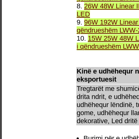
8.
26W 48W Linear 
LED
9.
96W 192W Linear 
qëndrueshëm LWW-2
10.
15W 25W 48W Li
i qëndrueshëm LWW-
Kinë e udhëhequr 
eksportuesit
Tregtarët me shumicë
drita ndrit, e udhëhe
udhëhequr lëndinë, t
gome, udhëhequr llam
dekorative, Led dritë 
Burimi për e udhë