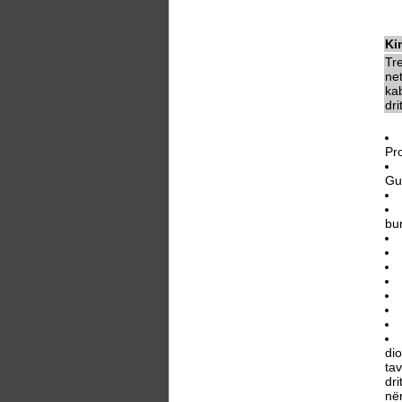
Ki
Tr
ne
kab
dri
Pr
Gu
bu
di
tav
dri
në