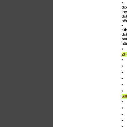
di
tav
dri
në
tu
dri
pan
në
Zh
ud