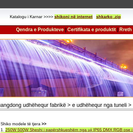
Katalogu i Karnar >>>>
shikoni në internet
shkarko .zip
Qendra e Produkteve
|
Certifikata e produktit
|
Rreth
angdong udhëhequr fabrikë > e udhëhequr nga tuneli 
Shiko modele të tjera
>>
1.
250W 500W Sheshi i papërshkueshëm nga uji IP65 DMX RGB ose