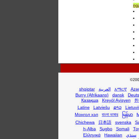
nga
©200
shqiptar
العربية
አማርኛ
Azə
Burry (Afrikaans)
dansk
Deut
Қазақша
Kreyòl Ayisyen
한
Latine
Latviešu
ລາວ
Lietuvi
Монгол хэл
বাংলা ভাষার
မြန်မာ
M
Chichewa
日本語
svenska
S
h-Alba
Sugbo
Somali
То
Ελληνικά
Hawaiian
سنڌي