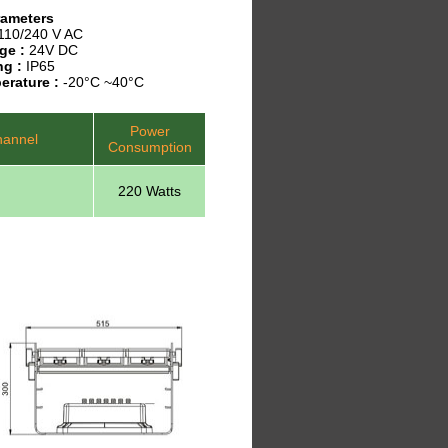
rameters
110/240 V AC
ge :
24V DC
ng :
IP65
erature :
-20°C ~40°C
Power
annel
Consumption
220 Watts