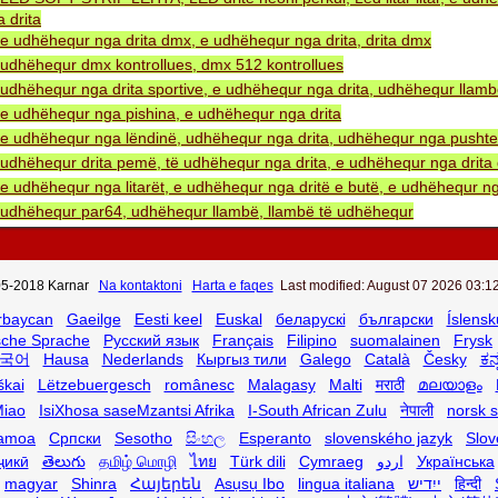
 drita
e udhëhequr nga drita dmx, e udhëhequr nga drita, drita dmx
udhëhequr dmx kontrollues, dmx 512 kontrollues
udhëhequr nga drita sportive, e udhëhequr nga drita, udhëhequr llam
e udhëhequr nga pishina, e udhëhequr nga drita
e udhëhequr nga lëndinë, udhëhequr nga drita, udhëhequr nga pushtet 
udhëhequr drita pemë, të udhëhequr nga drita, e udhëhequr nga drita 
e udhëhequr nga litarët, e udhëhequr nga dritë e butë, e udhëhequr ng
udhëhequr par64, udhëhequr llambë, llambë të udhëhequr
5-2018 Karnar
Na kontaktoni
Harta e faqes
Last modified: August 07 2026 03:12
rbaycan
Gaeilge
Eesti keel
Euskal
беларускі
български
Íslensk
sche Sprache
Русский язык
Français
Filipino
suomalainen
Frysk
국어
Hausa
Nederlands
Кыргыз тили
Galego
Català
Česky
ಕನ
škai
Lëtzebuergesch
românesc
Malagasy
Malti
मराठी
മലയാളം
iao
IsiXhosa saseMzantsi Afrika
I-South African Zulu
नेपाली
norsk 
amoa
Српски
Sesotho
සිංහල
Esperanto
slovenského jazyk
Slov
ҷикӣ
తెలుగు
தமிழ் மொழி
ไทย
Türk dili
Cymraeg
اردو
Українська
magyar
Shinra
Հայերեն
Asụsụ Ibo
lingua italiana
ייִדיש
हिन्दी