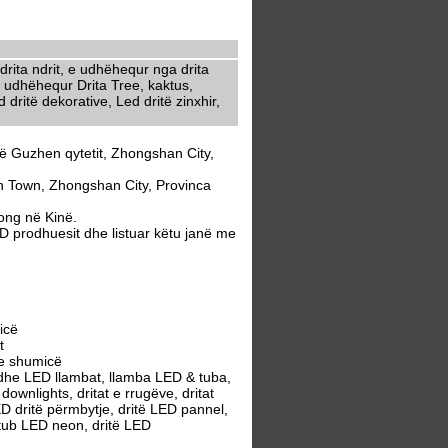
rita ndrit, e udhëhequr nga drita
 udhëhequr Drita Tree, kaktus,
dritë dekorative, Led dritë zinxhir,
ë Guzhen qytetit, Zhongshan City,
 Town, Zhongshan City, Provinca
ong në Kinë.
 prodhuesit dhe listuar këtu janë me
icë
t
e shumicë
dhe LED llambat, llamba LED & tuba,
wnlights, dritat e rrugëve, dritat
ED dritë përmbytje, dritë LED pannel,
 tub LED neon, dritë LED