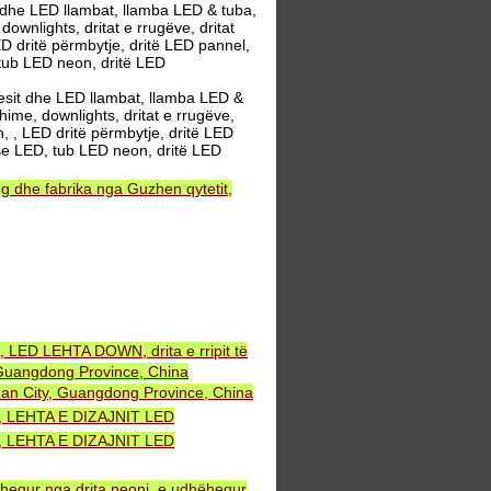
dhe LED llambat, llamba LED & tuba,
wnlights, dritat e rrugëve, dritat
ED dritë përmbytje, dritë LED pannel,
 tub LED neon, dritë LED
sit dhe LED llambat, llamba LED &
ime, downlights, dritat e rrugëve,
n, , LED dritë përmbytje, dritë LED
rëse LED, tub LED neon, dritë LED
 dhe fabrika nga Guzhen qytetit,
, LED LEHTA DOWN, drita e rripit të
uangdong Province, China
an City, Guangdong Province, China
NT, LEHTA E DIZAJNIT LED
NT, LEHTA E DIZAJNIT LED
ëhequr nga drita neoni, e udhëhequr