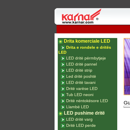
Drita komerciale LED
Drita e rondele e dritës
LED
LED dritë përmbytjeje
LED dritë pannel
LED dritë strip
Led dritë poshtë
LED dritë tavani
Dritë varëse LED
Tub LED neoni
Dritë nëntokësore LED
Gu
Llambë LED
LED pushime dritë
LED dritë varg
Dritë LED perde