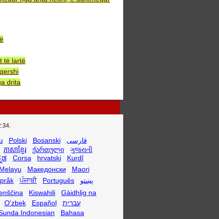
bë
të lartë
qershi
a drita
:34.
u
Polski
Bosanski
فارسی
ភាសាខ្មែរ
ქართული
ગુજરાતી
್ನಡ
Corsa
hrvatski
Kurdî
Melayu
Македонски
Maori
språk
ਪੰਜਾਬੀ
Português
پښتو
enščina
Kiswahili
Gàidhlig na
O'zbek
Español
עברית
Sunda Indonesian
Bahasa