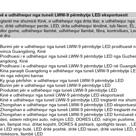
në e udhëhequr nga tuneli LWW-9 përmbytje LED eksportuesit
egtarët me shumicë Kinë, e udhëhequr nga drita litar, e udhëhequr nga d
to, dritë udhëhequr perde, LED, drita udhëhequr lëndinë, tub Neon, EL,
llor gome, udhëhequr llambë, udhëhequr llambë, fibra, kontrollues, Led 
të dru
Burimi për e udhëhequr nga tuneli LWW-9 përmbytje LED prodhuesit n
ovinca Guangdong, Kinë
Prodhuesi i e udhëhequr nga tuneli LWW-9 përmbytje LED nga Guzhen
angdong, Kinë
Prodhuesi i e udhëhequr nga tuneli LWW-9 përmbytje LED në Guangd
Kina paraqiti Guangdong e udhëhequr nga tuneli LWW-9 përmbytje LED
rim nga ndriçimi karnar.
Ky grup përfshin: e udhëhequr nga tuneli LWW-9 përmbytje LED
Burimi për e udhëhequr nga tuneli LWW-9 përmbytje LED
Produktet për e udhëhequr nga tuneli LWW-9 përmbytje LED
Kinë e udhëhequr nga tuneli LWW-9 përmbytje LED eksportuesit
Kinë e udhëhequr nga tuneli LWW-9 përmbytje LED tregtarët me shum
Zhongshan e udhëhequr nga tuneli LWW-9 përmbytje LED eksportuesi
Zhongshan e udhëhequr nga tuneli LWW-9 përmbytje LED tregtarët m
Zhongshan e udhëhequr nga tuneli LWW-9 përmbytje LED furnizuesit 
odes, sistem ndriçimi auto, ndriçim LED, DORES LED, ndriçim pushime, do
an, llampat mur, dritat kopsht, DORES & pishtarë, spotlights tavan, , L
të LED strip butë, LED dritë poshtë, dritë LED tavan, dritë varëse LED,
ntokësore, llambë LED