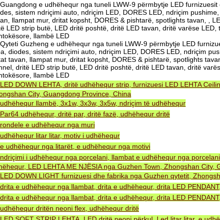
Guangdong e udhëhequr nga tuneli LWW-9 përmbytje LED furnizuesit 
odes, sistem ndriçimi auto, ndriçim LED, DORES LED, ndriçim pushime, do
an, llampat mur, dritat kopsht, DORES & pishtarë, spotlights tavan, , L
të LED strip butë, LED dritë poshtë, dritë LED tavan, dritë varëse LED,
ntokësore, llambë LED
Qyteti Guzheng e udhëhequr nga tuneli LWW-9 përmbytje LED furnizue
ba, diodes, sistem ndriçimi auto, ndriçim LED, DORES LED, ndriçim push
tat tavan, llampat mur, dritat kopsht, DORES & pishtarë, spotlights tava
nel, dritë LED strip butë, LED dritë poshtë, dritë LED tavan, dritë va
ntokësore, llambë LED
LED DOWN LEHTA, dritë udhëhequr strip, furnizuesi LED LEHTA Ceiling
ongshan City, Guangdong Province, China
udhëhequr llambë, 3x1w, 3x3w, 3x5w, ndriçim të udhëhequr
Par64 udhëhequr, dritë par, dritë fazë, udhëhequr dritë
rondele e udhëhequr nga muri
udhëhequr litar litar, motiv i udhëhequr
e udhëhequr nga litarët, e udhëhequr nga motivi
ndriçimi i udhëhequr nga porcelani, llambat e udhëhequr nga porcelani
hëhequr, LED LEHTA ME NJËSIA nga Guzhen Town, Zhongshan City, G
LED DOWN LIGHT furnizuesi dhe fabrika nga Guzhen qytetit, Zhongsh
drita e udhëhequr nga llambat, drita e udhëhequr, drita LED PENDA
drita e udhëhequr nga llambat, drita e udhëhequr, drita LED PENDA
udhëhequr dritën neoni flex, udhëhequr dritë
LED SOFT STRIP LEHTA, LED dritë neoni përkul, Led litar litar, e udh