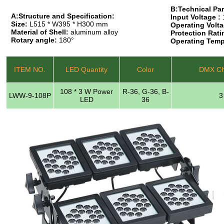
B:Technical Pa
A:Structure and Specification:
Input Voltage :
Size:
L515 * W395 * H300 mm
Operating Volta
Material of Shell:
aluminum alloy
Protection Rati
Rotary angle:
180°
Operating Temp
ITEM NO.
LED Quantity
Color
DMX Ch
108 * 3 W Power
R-36, G-36, B-
LWW-9-108P
3
LED
36