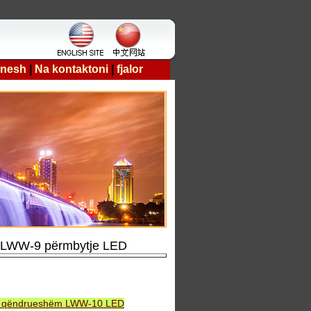
 nesh
|
Na kontaktoni
|
fjalor
> LWW-9 përmbytje LED
 i qëndrueshëm LWW-10 LED