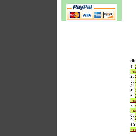
Sh
1.
mu
2.
3.
4.
5.
6.
mu
7.
mu
8.
9.
10
mu