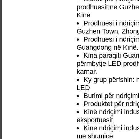
prodhuesit në Guzhe
Kinë
Prodhuesi i ndriç
Guzhen Town, Zhong
Prodhuesi i ndriç
Guangdong në Kinë.
Kina paraqiti Gua
përmbytje LED prodhu
karnar.
Ky grup përfshin: 
LED
Burimi për ndriçi
Produktet për ndr
Kinë ndriçimi ind
eksportuesit
Kinë ndriçimi indu
me shumicë