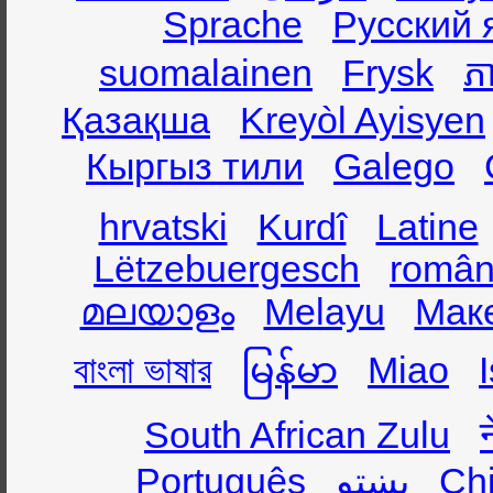
Sprache
Русский 
suomalainen
Frysk
ភា
Қазақша
Kreyòl Ayisyen
Кыргыз тили
Galego
hrvatski
Kurdî
Latine
Lëtzebuergesch
român
മലയാളം
Melayu
Мак
বাংলা ভাষার
မြန်မာ
Miao
South African Zulu
Português
پښتو
Ch