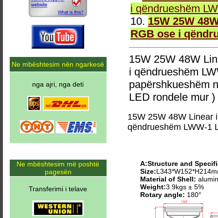
i qëndrueshëm LW
10.
15W 25W 48W 
RGB ose i qëndr
15W 25W 48W Line
Ne mbështesim nën ngarkesë
i qëndrueshëm LW
papërshkueshëm n
nga ajri, nga deti
LED rondele mur )
15W 25W 48W Linear i
qëndrueshëm LWW-1 L
A:Structure and Specifi
Ne mbështesim më poshtë
Size:
L343*W152*H214
pagesën
Material of Shell:
alumin
Weight:
3.9kgs ± 5%
Transferimi i telave
Rotary angle:
180°