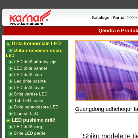
Katalogu i Karnar >>>
Qendra e Produk
Drita komerciale LED
Drita e rondele e dritës
LED
LED dritë përmbytjeje
LED dritë pannel
LED dritë strip
Led dritë poshtë
LED dritë tavani
Dritë varëse LED
Tub LED neoni
Dritë nëntokësore LED
Guangdong udhëhequr fab
Llambë LED
LED pushime dritë
LED dritë varg
Dritë LED perde
Shiko modele të tj