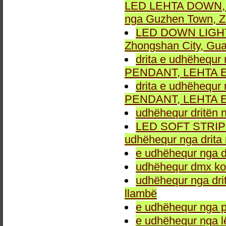
LED LEHTA DOWN, dr
nga Guzhen Town, Z
LED DOWN LIGHT fu
Zhongshan City, Gu
drita e udhëhequr 
PENDANT, LEHTA E
drita e udhëhequr 
PENDANT, LEHTA E
udhëhequr dritën n
LED SOFT STRIP LEH
udhëhequr nga drita 
e udhëhequr nga dr
udhëhequr dmx kon
udhëhequr nga drit
llambë
e udhëhequr nga p
e udhëhequr nga l