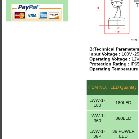
stru
B:Technical Parameter
Input Voltage :
100V~25
Operating Voltage :
12V
Protection Rating :
IP6
Operating Temperature
ITEM NO.
LED Quantity
LWW-1-
180LED
180
LWW-1-
360LED
360
LWW-1-
36 POWER
36P
LED