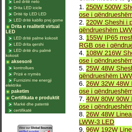
Led dritë neto
1.
250W 500W She
Drita LED icicle
ose i qëndrueshë
Dritë tip LED LED
LED dritë kabllo prej gome
2.
220W Sheshi i 
Drita e realitetit virtual
qëndrueshëm LWW
LED
3.
155W IP65 rresh
LED dritë palme kokosit
RGB ose i qëndr
LED drita qershi
LED dritë dru palmë
4.
108W 216W She
kokosit
ose i qëndrueshë
aksesorë
5.
25W 48W Sheshi
kontrollues
Prizë e rrymës
qëndrueshëm LWW
Furnizimi me energji
6.
26W 32W 48W L
elektrike
ose i qëndrueshë
paketim
Certifikata e produktit
7.
40W 80W 90W L
Markë dhe patentë
ose i qëndrueshë
certifikatë
8.
26W 48W Linea
LWW-3 LED
9.
96W 192W Linea