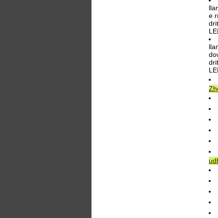
ll
e r
dri
LE
ll
dow
dri
LE
Zh
ud