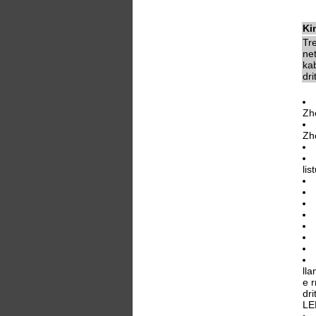
Ki
Tr
ne
kab
dri
Zh
Zh
lis
ll
e r
dri
LE