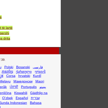
bë
të lartë
qershi
a drita
:39.
u
Polski
Bosanski
فارسی
ភាសាខ្មែរ
ქართული
ગુજરાતી
್ನಡ
Corsa
hrvatski
Kurdî
Melayu
Македонски
Maori
språk
ਪੰਜਾਬੀ
Português
پښتو
enščina
Kiswahili
Gàidhlig na
O'zbek
Español
עברית
Sunda Indonesian
Bahasa
)