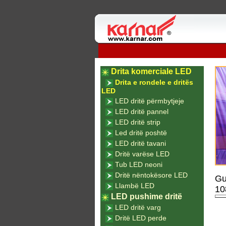
Drita komerciale LED
Drita e rondele e dritës
LED
LED dritë përmbytjeje
LED dritë pannel
LED dritë strip
Led dritë poshtë
LED dritë tavani
Dritë varëse LED
Tub LED neoni
Dritë nëntokësore LED
Gu
Llambë LED
10
LED pushime dritë
LED dritë varg
Dritë LED perde