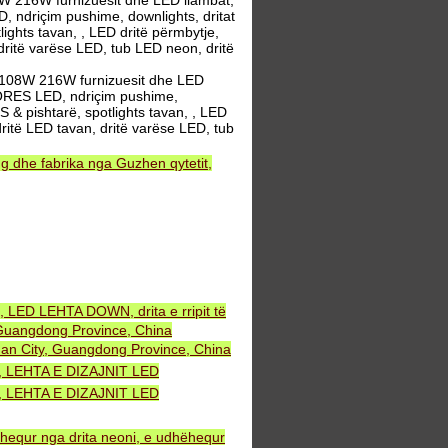
W 216W furnizuesit dhe LED llambat,
, ndriçim pushime, downlights, dritat
lights tavan, , LED dritë përmbytje,
 dritë varëse LED, tub LED neon, dritë
D 108W 216W furnizuesit dhe LED
 DORES LED, ndriçim pushime,
S & pishtarë, spotlights tavan, , LED
dritë LED tavan, dritë varëse LED, tub
 dhe fabrika nga Guzhen qytetit,
, LED LEHTA DOWN, drita e rripit të
uangdong Province, China
an City, Guangdong Province, China
NT, LEHTA E DIZAJNIT LED
NT, LEHTA E DIZAJNIT LED
ëhequr nga drita neoni, e udhëhequr