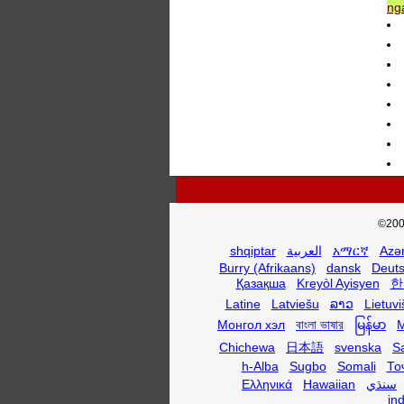
nga
©200
shqiptar
العربية
አማርኛ
Azə
Burry (Afrikaans)
dansk
Deut
Қазақша
Kreyòl Ayisyen
한
Latine
Latviešu
ລາວ
Lietuvi
Монгол хэл
বাংলা ভাষার
မြန်မာ
M
Chichewa
日本語
svenska
S
h-Alba
Sugbo
Somali
То
Ελληνικά
Hawaiian
سنڌي
in