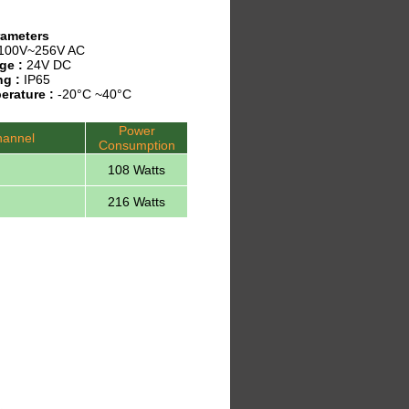
rameters
100V~256V AC
ge :
24V DC
ng :
IP65
erature :
-20°C ~40°C
Power
annel
Consumption
108 Watts
216 Watts