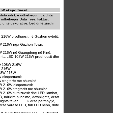
16W eksportuesit
rita ndrit, e udhëhequr nga drita
 udhëhequr Drita Tree, kaktus,
dritë dekorative, Led dritë zinxhir,
W 216W prodhuesit në Guzhen qytetit,
108W 216W nga Guzhen Town,
108W 216W në Guangdong në Kinë.
 drita LED 108W 216W prodhuesit dhe
LED 108W 216W
8W 216W
 108W 216W
W eksportuesit
W tregtarët me shumicë
8W 216W eksportuesit
8W 216W tregtarët me shumicë
W 216W furnizuesit dhe LED llambat,
, ndriçim pushime, downlights, dritat
lights tavan, , LED dritë përmbytje,
 dritë varëse LED, tub LED neon, dritë