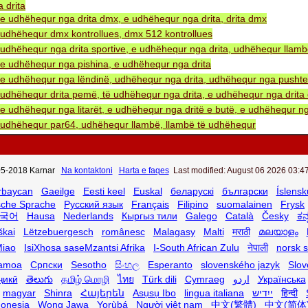
 drita
e udhëhequr nga drita dmx, e udhëhequr nga drita, drita dmx
udhëhequr dmx kontrollues, dmx 512 kontrollues
udhëhequr nga drita sportive, e udhëhequr nga drita, udhëhequr llam
e udhëhequr nga pishina, e udhëhequr nga drita
e udhëhequr nga lëndinë, udhëhequr nga drita, udhëhequr nga pushtet 
udhëhequr drita pemë, të udhëhequr nga drita, e udhëhequr nga drita 
e udhëhequr nga litarët, e udhëhequr nga dritë e butë, e udhëhequr ng
udhëhequr par64, udhëhequr llambë, llambë të udhëhequr
5-2018 Karnar
Na kontaktoni
Harta e faqes
Last modified: August 06 2026 03:47
rbaycan
Gaeilge
Eesti keel
Euskal
беларускі
български
Íslensk
sche Sprache
Русский язык
Français
Filipino
suomalainen
Frysk
국어
Hausa
Nederlands
Кыргыз тили
Galego
Català
Česky
ಕನ
škai
Lëtzebuergesch
românesc
Malagasy
Malti
मराठी
മലയാളം
iao
IsiXhosa saseMzantsi Afrika
I-South African Zulu
नेपाली
norsk 
amoa
Српски
Sesotho
සිංහල
Esperanto
slovenského jazyk
Slov
ҷикӣ
తెలుగు
தமிழ் மொழி
ไทย
Türk dili
Cymraeg
اردو
Українська
magyar
Shinra
Հայերեն
Asụsụ Ibo
lingua italiana
ייִדיש
हिन्दी
donesia
Wong Jawa
Yorùbá
Người việt nam
中文(繁體)
中文(简体