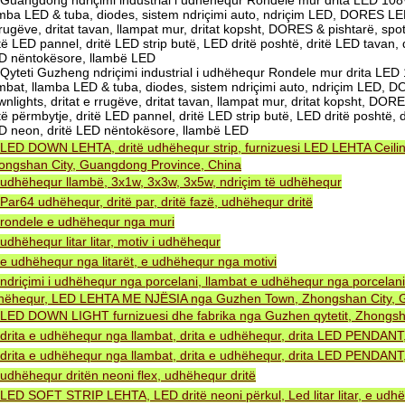
Guangdong ndriçimi industrial i udhëhequr Rondele mur drita LED 108
amba LED & tuba, diodes, sistem ndriçimi auto, ndriçim LED, DORES LED
rugëve, dritat tavan, llampat mur, dritat kopsht, DORES & pishtarë, spot
të LED pannel, dritë LED strip butë, LED dritë poshtë, dritë LED tavan,
D nëntokësore, llambë LED
Qyteti Guzheng ndriçimi industrial i udhëhequr Rondele mur drita LE
ambat, llamba LED & tuba, diodes, sistem ndriçimi auto, ndriçim LED,
nlights, dritat e rrugëve, dritat tavan, llampat mur, dritat kopsht, DORE
të përmbytje, dritë LED pannel, dritë LED strip butë, LED dritë poshtë, 
D neon, dritë LED nëntokësore, llambë LED
LED DOWN LEHTA, dritë udhëhequr strip, furnizuesi LED LEHTA Ceiling
ongshan City, Guangdong Province, China
udhëhequr llambë, 3x1w, 3x3w, 3x5w, ndriçim të udhëhequr
Par64 udhëhequr, dritë par, dritë fazë, udhëhequr dritë
rondele e udhëhequr nga muri
udhëhequr litar litar, motiv i udhëhequr
e udhëhequr nga litarët, e udhëhequr nga motivi
ndriçimi i udhëhequr nga porcelani, llambat e udhëhequr nga porcelani
hëhequr, LED LEHTA ME NJËSIA nga Guzhen Town, Zhongshan City, G
LED DOWN LIGHT furnizuesi dhe fabrika nga Guzhen qytetit, Zhongsh
drita e udhëhequr nga llambat, drita e udhëhequr, drita LED PENDA
drita e udhëhequr nga llambat, drita e udhëhequr, drita LED PENDA
udhëhequr dritën neoni flex, udhëhequr dritë
LED SOFT STRIP LEHTA, LED dritë neoni përkul, Led litar litar, e udh