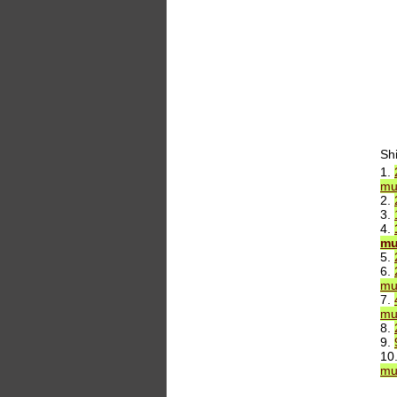
Sh
1.
mu
2.
3.
4.
mu
5.
6.
mu
7.
mu
8.
9.
10
mu