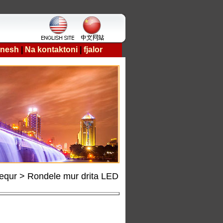
 nesh
|
Na kontaktoni
|
fjalor
hequr > Rondele mur drita LED