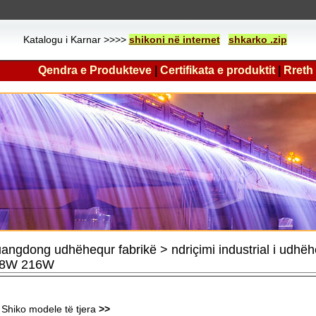
Katalogu i Karnar >>>>
shikoni në internet
shkarko .zip
Qendra e Produkteve
|
Certifikata e produktit
|
Rreth
angdong udhëhequr fabrikë > ndriçimi industrial i udhë
8W 216W
Shiko modele të tjera
>>