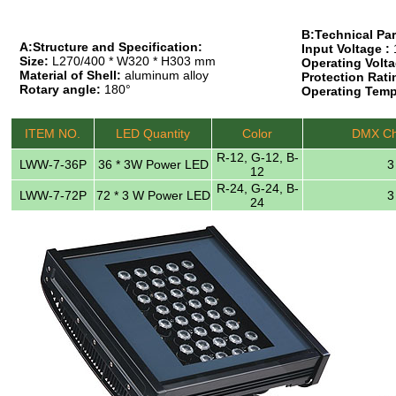
B:Technical Pa
A:Structure and Specification:
Input Voltage :
Size:
L270/400 * W320 * H303 mm
Operating Volta
Material of Shell:
aluminum alloy
Protection Rati
Rotary angle:
180°
Operating Temp
ITEM NO.
LED Quantity
Color
DMX Ch
R-12, G-12, B-
LWW-7-36P
36 * 3W Power LED
3
12
R-24, G-24, B-
LWW-7-72P
72 * 3 W Power LED
3
24