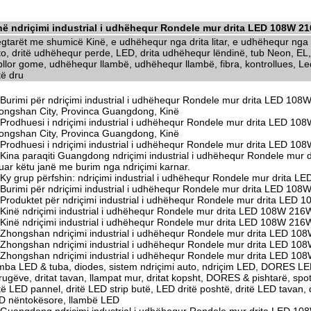
në ndriçimi industrial i udhëhequr Rondele mur drita LED 108W 2
egtarët me shumicë Kinë, e udhëhequr nga drita litar, e udhëhequr nga d
to, dritë udhëhequr perde, LED, drita udhëhequr lëndinë, tub Neon, EL,
llor gome, udhëhequr llambë, udhëhequr llambë, fibra, kontrollues, Led 
të dru
Burimi për ndriçimi industrial i udhëhequr Rondele mur drita LED 108
ongshan City, Provinca Guangdong, Kinë
Prodhuesi i ndriçimi industrial i udhëhequr Rondele mur drita LED 
ongshan City, Provinca Guangdong, Kinë
Prodhuesi i ndriçimi industrial i udhëhequr Rondele mur drita LED 
Kina paraqiti Guangdong ndriçimi industrial i udhëhequr Rondele mur
tuar këtu janë me burim nga ndriçimi karnar.
Ky grup përfshin: ndriçimi industrial i udhëhequr Rondele mur drita 
Burimi për ndriçimi industrial i udhëhequr Rondele mur drita LED 10
Produktet për ndriçimi industrial i udhëhequr Rondele mur drita LED
Kinë ndriçimi industrial i udhëhequr Rondele mur drita LED 108W 216
Kinë ndriçimi industrial i udhëhequr Rondele mur drita LED 108W 216
Zhongshan ndriçimi industrial i udhëhequr Rondele mur drita LED 10
Zhongshan ndriçimi industrial i udhëhequr Rondele mur drita LED 10
Zhongshan ndriçimi industrial i udhëhequr Rondele mur drita LED 108
amba LED & tuba, diodes, sistem ndriçimi auto, ndriçim LED, DORES LED
rugëve, dritat tavan, llampat mur, dritat kopsht, DORES & pishtarë, spot
të LED pannel, dritë LED strip butë, LED dritë poshtë, dritë LED tavan,
D nëntokësore, llambë LED