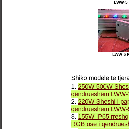
LWW-5
LWW-5 
Shiko modele të tjer
1.
250W 500W Sheshi
qëndrueshëm LWW-1
2.
220W Sheshi i pa
qëndrueshëm LWW-9
3.
155W IP65 rreshqi
RGB ose i qëndrue