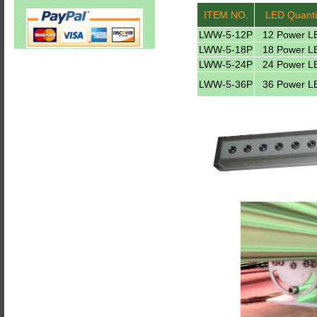
ITEM NO.
LED Quanti
LWW-5-12P
12 Power L
LWW-5-18P
18 Power L
LWW-5-24P
24 Power L
LWW-5-36P
36 Power L