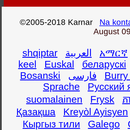
©2005-2018 Karnar
Na kont
August 09
shqiptar
العربية
አማርኛ
keel
Euskal
беларускі
Bosanski
فارسی
Burry
Sprache
Русский 
suomalainen
Frysk
ភា
Қазақша
Kreyòl Ayisyen
Кыргыз тили
Galego