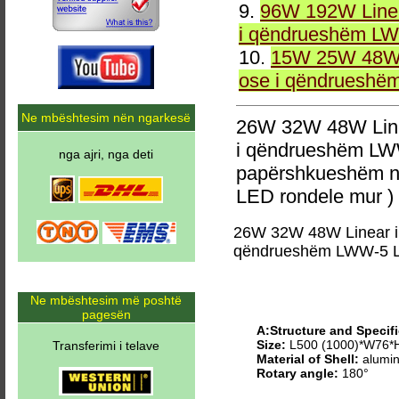
9.
96W 192W Linea
i qëndrueshëm LW
10.
15W 25W 48W 
ose i qëndrueshë
Ne mbështesim nën ngarkesë
26W 32W 48W Line
i qëndrueshëm LW
nga ajri, nga deti
papërshkueshëm n
LED rondele mur )
26W 32W 48W Linear i
qëndrueshëm LWW-5 L
Ne mbështesim më poshtë
pagesën
A:Structure and Specifi
Size:
L500 (1000)*W76
Transferimi i telave
Material of Shell:
alumin
Rotary angle:
180°