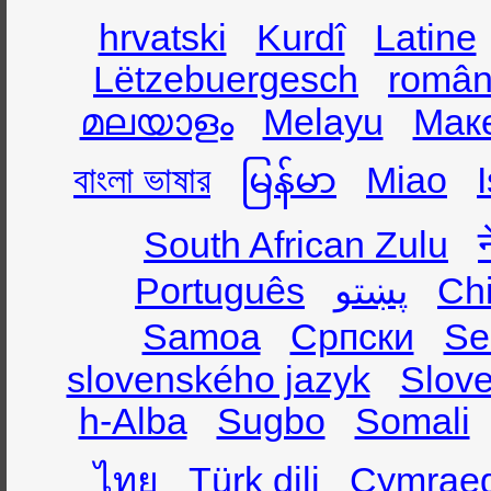
hrvatski
Kurdî
Latine
Lëtzebuergesch
român
മലയാളം
Melayu
Мак
বাংলা ভাষার
မြန်မာ
Miao
South African Zulu
Português
پښتو
Ch
Samoa
Српски
Se
slovenského jazyk
Slov
h-Alba
Sugbo
Somali
ไทย
Türk dili
Cymrae