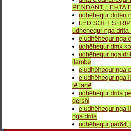
PENDANT, LEHTA E
udhëhequr dritën n
LED SOFT STRIP LEH
udhëhequr nga drita 
e udhëhequr nga dr
udhëhequr dmx kon
udhëhequr nga drit
llambë
e udhëhequr nga p
e udhëhequr nga l
të lartë
udhëhequr drita pe
qershi
e udhëhequr nga li
nga drita
udhëhequr par64, 