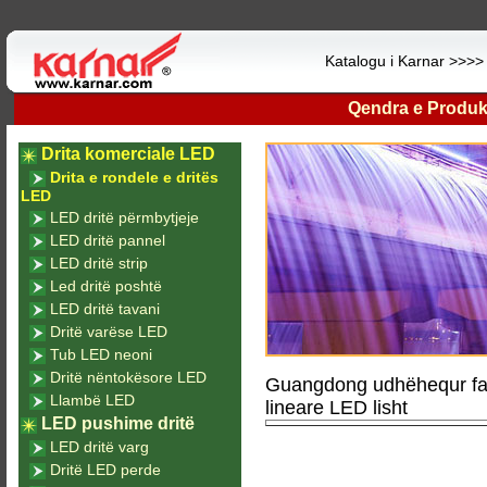
Katalogu i Karnar >>>
Qendra e Produk
Drita komerciale LED
Drita e rondele e dritës
LED
LED dritë përmbytjeje
LED dritë pannel
LED dritë strip
Led dritë poshtë
LED dritë tavani
Dritë varëse LED
Tub LED neoni
Dritë nëntokësore LED
Guangdong udhëhequr fab
Llambë LED
lineare LED lisht
LED pushime dritë
LED dritë varg
Dritë LED perde