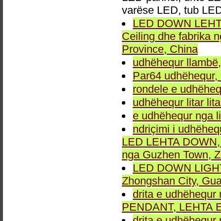
varëse LED, tub LED
LED DOWN LEHTA, 
Ceiling dhe fabrika
Province, China
udhëhequr llambë,
Par64 udhëhequr, d
rondele e udhëheq
udhëhequr litar lit
e udhëhequr nga li
ndriçimi i udhëheq
LED LEHTA DOWN, dr
nga Guzhen Town, Z
LED DOWN LIGHT fu
Zhongshan City, Gu
drita e udhëhequr 
PENDANT, LEHTA E
drita e udhëhequr 