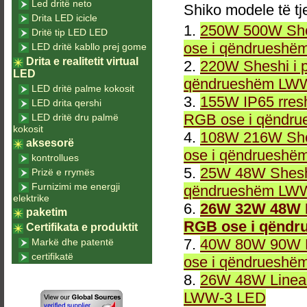
Led dritë neto
Shiko modele të tj
Drita LED icicle
1.
250W 500W She
Dritë tip LED LED
ose i qëndrueshë
LED dritë kabllo prej gome
Drita e realitetit virtual
2.
220W Sheshi i 
LED
qëndrueshëm LWW
LED dritë palme kokosit
3.
155W IP65 rresh
LED drita qershi
RGB ose i qëndr
LED dritë dru palmë
kokosit
4.
108W 216W She
aksesorë
ose i qëndrueshë
kontrollues
5.
25W 48W Sheshi
Prizë e rrymës
Furnizimi me energji
qëndrueshëm LWW
elektrike
6.
26W 32W 48W L
paketim
RGB ose i qëndr
Certifikata e produktit
7.
40W 80W 90W L
Markë dhe patentë
certifikatë
ose i qëndrueshë
8.
26W 48W Linea
LWW-3 LED