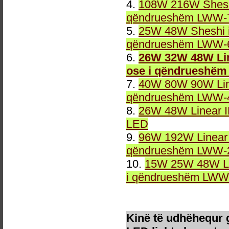
4.
108W 216W Sheshi
qëndrueshëm LWW-7
5.
25W 48W Sheshi i
qëndrueshëm LWW-6
6.
26W 32W 48W Lin
ose i qëndrueshëm
7.
40W 80W 90W Line
qëndrueshëm LWW-4
8.
26W 48W Linear 
LED
9.
96W 192W Linear 
qëndrueshëm LWW-2
10.
15W 25W 48W Li
i qëndrueshëm LWW-
Kinë të udhëhequr 