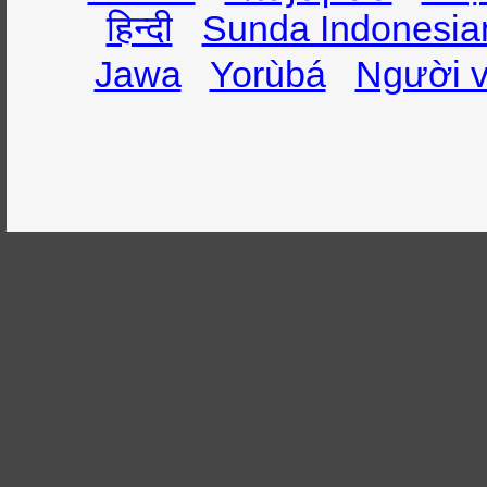
हिन्दी
Sunda Indonesia
Jawa
Yorùbá
Người v