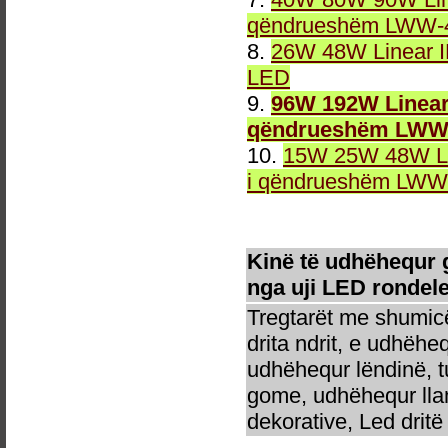
qëndrueshëm LWW-4
8.
26W 48W Linear 
LED
9.
96W 192W Linear
qëndrueshëm LWW-
10.
15W 25W 48W Li
i qëndrueshëm LWW-
Kinë të udhëhequr 
nga uji LED rondel
Tregtarët me shumicë
drita ndrit, e udhëhe
udhëhequr lëndinë, t
gome, udhëhequr llam
dekorative, Led dritë 