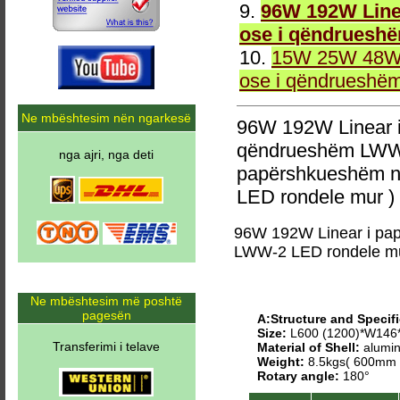
9.
96W 192W Line
ose i qëndruesh
10.
15W 25W 48W 
ose i qëndrueshë
Ne mbështesim nën ngarkesë
96W 192W Linear 
qëndrueshëm LWW-
nga ajri, nga deti
papërshkueshëm n
LED rondele mur )
96W 192W Linear i pa
LWW-2 LED rondele m
Ne mbështesim më poshtë
pagesën
A:Structure and Specifi
Size:
L600 (1200)*W14
Transferimi i telave
Material of Shell:
alumin
Weight:
8.5kgs( 600mm 
Rotary angle:
180°