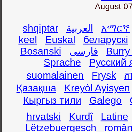
August 07
shqiptar
العربية
አማርኛ
keel
Euskal
беларускі
Bosanski
فارسی
Burry
Sprache
Русский 
suomalainen
Frysk
ភា
Қазақша
Kreyòl Ayisyen
Кыргыз тили
Galego
hrvatski
Kurdî
Latine
Lëtzebuergesch
român