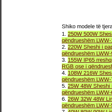
Shiko modele të tjer
1.
250W 500W Sheshi
qëndrueshëm LWW-1
2.
220W Sheshi i pa
qëndrueshëm LWW-9
3.
155W IP65 rreshqi
RGB ose i qëndrue
4.
108W 216W Sheshi
qëndrueshëm LWW-7
5.
25W 48W Sheshi i
qëndrueshëm LWW-6
6.
26W 32W 48W Line
qëndrueshëm LWW-5
7.
40W 80W 90W Line