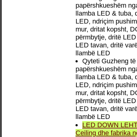
papërshkueshëm nga 
llamba LED & tuba, 
LED, ndriçim pushime,
mur, dritat kopsht, D
përmbytje, dritë LED 
LED tavan, dritë va
llambë LED
Qyteti Guzheng të 
papërshkueshëm nga 
llamba LED & tuba, 
LED, ndriçim pushime,
mur, dritat kopsht, D
përmbytje, dritë LED 
LED tavan, dritë va
llambë LED
LED DOWN LEHTA, 
Ceiling dhe fabrika