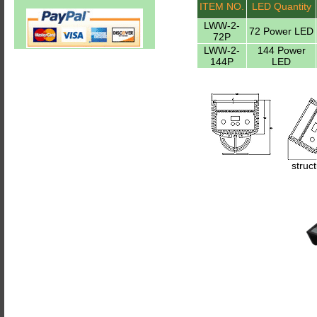
ITEM NO.
LED Quantity
LWW-2-
72 Power LED
72P
LWW-2-
144 Power
144P
LED
struc