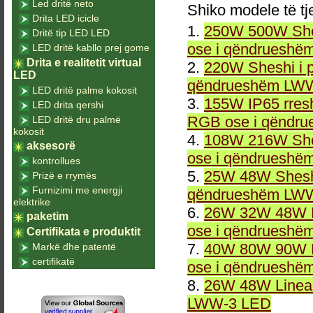
Led dritë neto
Shiko modele të tj
Drita LED icicle
1.
250W 500W She
Dritë tip LED LED
ose i qëndrueshë
LED dritë kabllo prej gome
Drita e realitetit virtual
2.
220W Sheshi i 
LED
qëndrueshëm LWW
LED dritë palme kokosit
3.
155W IP65 rresh
LED drita qershi
RGB ose i qëndr
LED dritë dru palmë
kokosit
4.
108W 216W She
aksesorë
ose i qëndrueshë
kontrollues
5.
25W 48W Sheshi
Prizë e rrymës
Furnizimi me energji
qëndrueshëm LWW
elektrike
6.
26W 32W 48W L
paketim
ose i qëndrueshë
Certifikata e produktit
7.
40W 80W 90W L
Markë dhe patentë
certifikatë
ose i qëndrueshë
8.
26W 48W Linea
LWW-3 LED