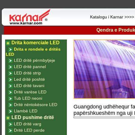
Katalogu i Karnar >>>
Qendra e Produk
Drita komerciale LED
Drita e rondele e dritës
LED
LED dritë përmbytjeje
LED dritë pannel
LED dritë strip
Led dritë poshtë
LED dritë tavani
Dritë varëse LED
Tub LED neoni
Dritë nëntokësore LED
Guangdong udhëhequr fabr
Llambë LED
papërshkueshëm nga uji 
LED pushime dritë
LED dritë varg
Dritë LED perde