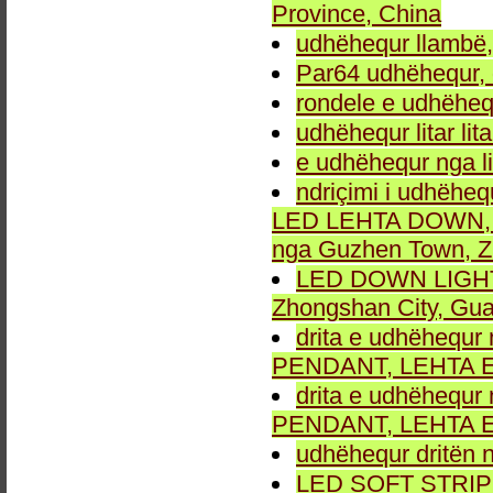
Province, China
udhëhequr llambë,
Par64 udhëhequr, d
rondele e udhëheq
udhëhequr litar lit
e udhëhequr nga li
ndriçimi i udhëheq
LED LEHTA DOWN, dr
nga Guzhen Town, Z
LED DOWN LIGHT fu
Zhongshan City, Gu
drita e udhëhequr 
PENDANT, LEHTA E
drita e udhëhequr 
PENDANT, LEHTA E
udhëhequr dritën n
LED SOFT STRIP LEH