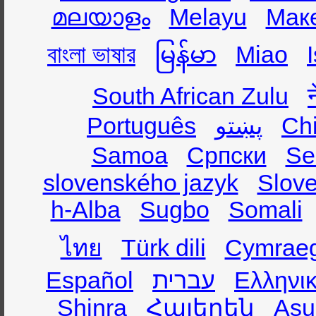
മലയാളം
Melayu
Мак
বাংলা ভাষার
မြန်မာ
Miao
South African Zulu
Português
پښتو
Ch
Samoa
Српски
Se
slovenského jazyk
Slov
h-Alba
Sugbo
Somali
ไทย
Türk dili
Cymrae
Español
עברית
Ελληνι
Shinra
Հայերեն
Asụ