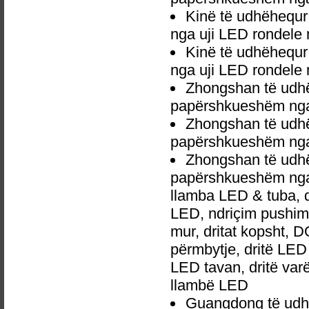
Kinë të udhëhequr
nga uji LED rondele 
Kinë të udhëhequr
nga uji LED rondele
Zhongshan të udhë
papërshkueshëm nga 
Zhongshan të udhë
papërshkueshëm nga 
Zhongshan të udhë
papërshkueshëm nga 
llamba LED & tuba, 
LED, ndriçim pushime,
mur, dritat kopsht, D
përmbytje, dritë LED 
LED tavan, dritë va
llambë LED
Guangdong të udhë