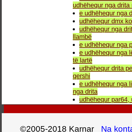
udhëhequr nga drita 
e udhëhequr nga dr
udhëhequr dmx kon
udhëhequr nga drit
llambë
e udhëhequr nga p
e udhëhequr nga l
të lartë
udhëhequr drita pe
qershi
e udhëhequr nga li
nga drita
udhëhequr par64, 
©2005-2018 Karnar
Na kont