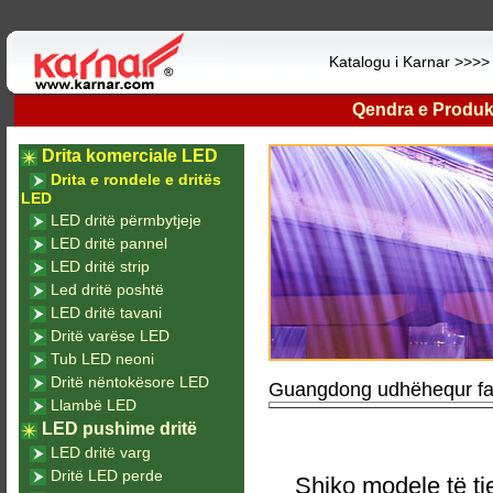
Katalogu i Karnar >>>
Qendra e Produk
Drita komerciale LED
Drita e rondele e dritës
LED
LED dritë përmbytjeje
LED dritë pannel
LED dritë strip
Led dritë poshtë
LED dritë tavani
Dritë varëse LED
Tub LED neoni
Dritë nëntokësore LED
Guangdong udhëhequr fab
Llambë LED
LED pushime dritë
LED dritë varg
Dritë LED perde
Shiko modele të tj