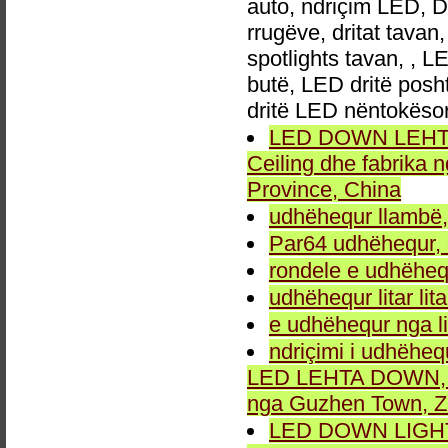
auto, ndriçim LED, 
rrugëve, dritat tavan
spotlights tavan, , L
butë, LED dritë posh
dritë LED nëntokëso
LED DOWN LEHTA, 
Ceiling dhe fabrika
Province, China
udhëhequr llambë,
Par64 udhëhequr, d
rondele e udhëheq
udhëhequr litar lit
e udhëhequr nga li
ndriçimi i udhëheq
LED LEHTA DOWN, dr
nga Guzhen Town, Z
LED DOWN LIGHT fu