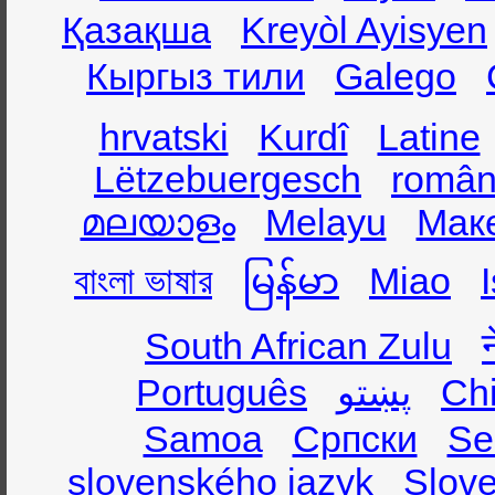
Қазақша
Kreyòl Ayisyen
Кыргыз тили
Galego
hrvatski
Kurdî
Latine
Lëtzebuergesch
român
മലയാളം
Melayu
Мак
বাংলা ভাষার
မြန်မာ
Miao
South African Zulu
Português
پښتو
Ch
Samoa
Српски
Se
slovenského jazyk
Slov