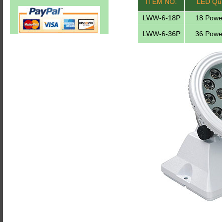
ITEM NO.
LED Qua
LWW-6-18P
18 Powe
LWW-6-36P
36 Powe