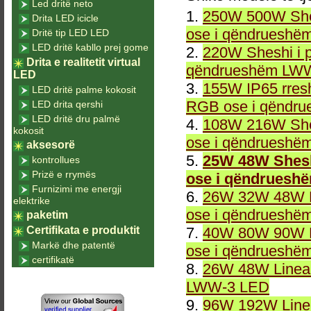
Led dritë neto
1.
250W 500W She
Drita LED icicle
ose i qëndrueshë
Dritë tip LED LED
LED dritë kabllo prej gome
2.
220W Sheshi i 
Drita e realitetit virtual
qëndrueshëm LWW
LED
3.
155W IP65 rresh
LED dritë palme kokosit
RGB ose i qëndr
LED drita qershi
LED dritë dru palmë
4.
108W 216W She
kokosit
ose i qëndrueshë
aksesorë
5.
25W 48W Shesh
kontrollues
Prizë e rrymës
ose i qëndruesh
Furnizimi me energji
6.
26W 32W 48W L
elektrike
ose i qëndrueshë
paketim
Certifikata e produktit
7.
40W 80W 90W L
Markë dhe patentë
ose i qëndrueshë
certifikatë
8.
26W 48W Linea
LWW-3 LED
9.
96W 192W Linea