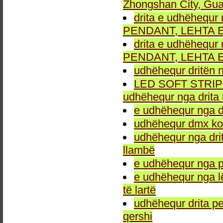
Zhongshan City, Gu
drita e udhëhequr 
PENDANT, LEHTA E
drita e udhëhequr 
PENDANT, LEHTA E
udhëhequr dritën n
LED SOFT STRIP LEH
udhëhequr nga drita 
e udhëhequr nga dr
udhëhequr dmx kon
udhëhequr nga drit
llambë
e udhëhequr nga p
e udhëhequr nga l
të lartë
udhëhequr drita pe
qershi