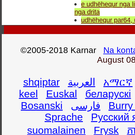
e udhëhequr nga li
nga drita
udhëhequr par64, 
©2005-2018 Karnar
Na kont
August 08
shqiptar
العربية
አማርኛ
keel
Euskal
беларускі
Bosanski
فارسی
Burry
Sprache
Русский 
suomalainen
Frysk
ភា