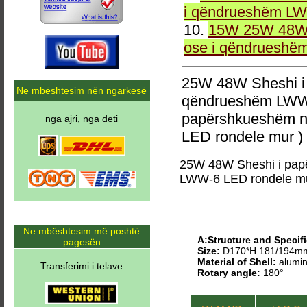
i qëndrueshëm LW
10.
15W 25W 48W 
ose i qëndrueshë
25W 48W Sheshi i
Ne mbështesim nën ngarkesë
qëndrueshëm LWW-
papërshkueshëm n
nga ajri, nga deti
LED rondele mur )
25W 48W Sheshi i pap
LWW-6 LED rondele m
Ne mbështesim më poshtë
A:Structure and Specifi
pagesën
Size:
D170*H 181/194m
Material of Shell:
alumin
Transferimi i telave
Rotary angle:
180°