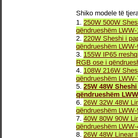
Shiko modele të tjer
1.
250W 500W Sheshi
qëndrueshëm LWW-1
2.
220W Sheshi i pa
qëndrueshëm LWW-9
3.
155W IP65 rreshqi
RGB ose i qëndrue
4.
108W 216W Sheshi
qëndrueshëm LWW-7
5.
25W 48W Sheshi 
qëndrueshëm LWW-
6.
26W 32W 48W Line
qëndrueshëm LWW-5
7.
40W 80W 90W Line
qëndrueshëm LWW-4
8.
26W 48W Linear 