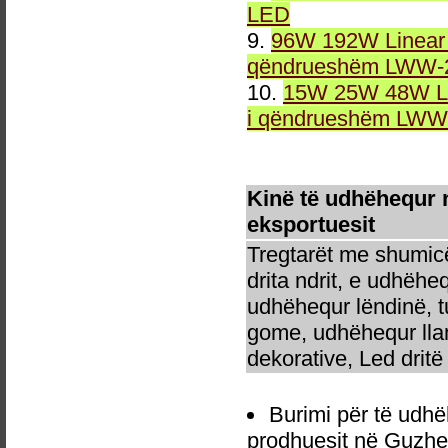
LED
9.
96W 192W Linear 
qëndrueshëm LWW-2
10.
15W 25W 48W Li
i qëndrueshëm LWW-
Kinë të udhëhequr
eksportuesit
Tregtarët me shumicë
drita ndrit, e udhëhe
udhëhequr lëndinë, t
gome, udhëhequr llam
dekorative, Led dritë 
Burimi për të udh
prodhuesit në Guzhe