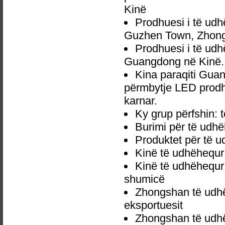
Kinë
Prodhuesi i të ud
Guzhen Town, Zhong
Prodhuesi i të ud
Guangdong në Kinë.
Kina paraqiti Gua
përmbytje LED prodhu
karnar.
Ky grup përfshin:
Burimi për të udh
Produktet për të 
Kinë të udhëhequr
Kinë të udhëhequr
shumicë
Zhongshan të udh
eksportuesit
Zhongshan të udh