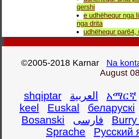
qershi
e udhëhequr nga li
nga drita
udhëhequr par64, 
©2005-2018 Karnar
Na kont
August 08
shqiptar
العربية
አማርኛ
keel
Euskal
беларускі
Bosanski
فارسی
Burry
Sprache
Русский 