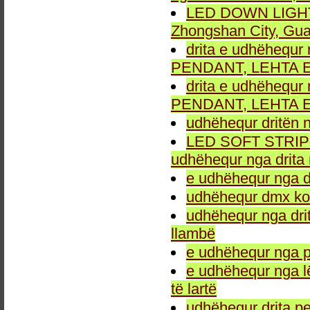
LED DOWN LIGHT fu
Zhongshan City, Gu
drita e udhëhequr 
PENDANT, LEHTA E
drita e udhëhequr 
PENDANT, LEHTA E
udhëhequr dritën n
LED SOFT STRIP LEH
udhëhequr nga drita 
e udhëhequr nga dr
udhëhequr dmx kon
udhëhequr nga drit
llambë
e udhëhequr nga p
e udhëhequr nga l
të lartë
udhëhequr drita pe