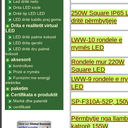
Led dritë neto
Drita LED icicle
250W Square IP65 
Dritë tip LED LED
LED dritë kabllo prej gome
dritë përmbytjeje
Drita e realitetit virtual
LED
LED dritë palme kokosit
LWW-10 rondele e
LED drita qershi
rrymës LED
LED dritë dru palmë
kokosit
aksesorë
Rondele mur 220W
kontrollues
Square LED
Prizë e rrymës
Furnizimi me energji
LWW-9 rondele e rr
elektrike
LED
paketim
Certifikata e produktit
SP-F310A-52P, 15
Markë dhe patentë
certifikatë
Përmbytje nga llam
katrorë 155W