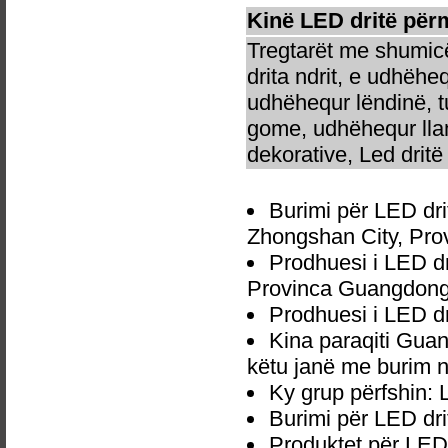
Kinë LED dritë përm
Tregtarët me shumicë
drita ndrit, e udhëhe
udhëhequr lëndinë, t
gome, udhëhequr llam
dekorative, Led dritë 
Burimi për LED dri
Zhongshan City, Pro
Prodhuesi i LED d
Provinca Guangdong
Prodhuesi i LED d
Kina paraqiti Guan
këtu janë me burim n
Ky grup përfshin: 
Burimi për LED dri
Produktet për LED 