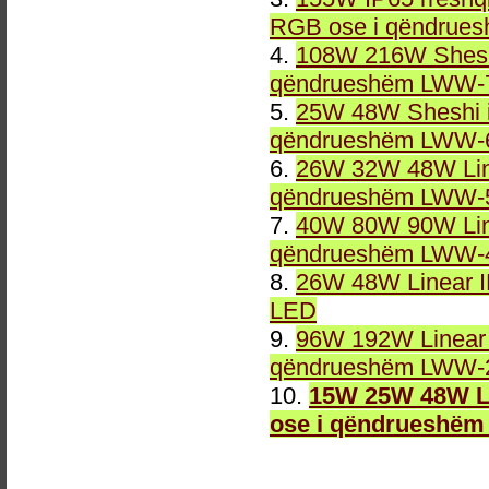
RGB ose i qëndrue
4.
108W 216W Sheshi
qëndrueshëm LWW-7
5.
25W 48W Sheshi i
qëndrueshëm LWW-6
6.
26W 32W 48W Line
qëndrueshëm LWW-5
7.
40W 80W 90W Line
qëndrueshëm LWW-4
8.
26W 48W Linear 
LED
9.
96W 192W Linear 
qëndrueshëm LWW-2
10.
15W 25W 48W Li
ose i qëndrueshëm