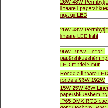
26W 48W Përmbytj
lineare i papërshku
nga uji LED
26W 48W Përmbytj
lineare LED lisht
96W 192W Linear i
papërshkueshëm nga
LED rondele mur
Rondele lineare LE
rondele 96W 192W
15W 25W 48W Linea
papërshkueshëm nga
IP65 DMX RGB ose 
qëndrueshëm LWW-