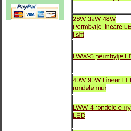
26W 32W 48W
Përmbytje lineare L
lisht
LWW-5 përmbytje L
40W 90W Linear L
rondele mur
LWW-4 rondele e rr
LED