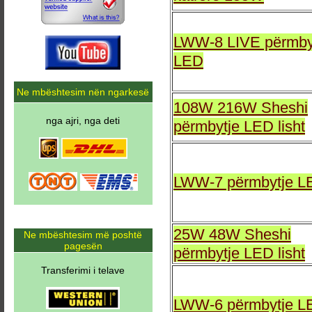
LWW-8 LIVE përmby
LED
Ne mbështesim nën ngarkesë
108W 216W Sheshi
nga ajri, nga deti
përmbytje LED lisht
LWW-7 përmbytje L
25W 48W Sheshi
Ne mbështesim më poshtë
pagesën
përmbytje LED lisht
Transferimi i telave
LWW-6 përmbytje L