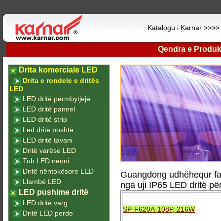
Katalogu i Karnar >>>
Qendra e Produk
Drita komerciale LED
Drita e rondele e dritës
LED
LED dritë përmbytjeje
LED dritë pannel
LED dritë strip
Led dritë poshtë
LED dritë tavani
Dritë varëse LED
Tub LED neoni
Dritë nëntokësore LED
Guangdong udhëhequr fab
Llambë LED
nga uji IP65 LED dritë pë
LED pushime dritë
LED dritë varg
SP-F620A-108P, 216W
Dritë LED perde