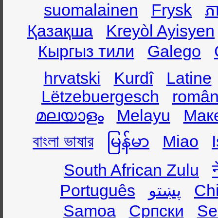
suomalainen
Frysk
ភា
Қазақша
Kreyòl Ayisyen
Кыргыз тили
Galego
hrvatski
Kurdî
Latine
Lëtzebuergesch
român
മലയാളം
Melayu
Мак
বাংলা ভাষার
မြန်မာ
Miao
South African Zulu
Português
پښتو
Ch
Samoa
Српски
Se