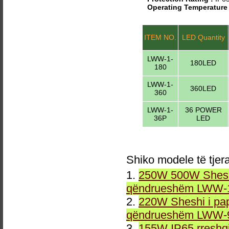
Operating Temperature
ITEM NO.
LED Quantity
LWW-1-
180LED
180
LWW-1-
360LED
360
LWW-1-
36 POWER
36P
LED
Shiko modele të tjer
1.
250W 500W Sheshi
qëndrueshëm LWW-1
2.
220W Sheshi i pa
qëndrueshëm LWW-9
3.
155W IP65 rreshqi