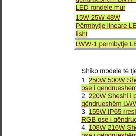
LED rondele mur
15W 25W 48W
Përmbytje lineare L
lisht
LWW-1 përmbytje L
Shiko modele të tj
1.
250W 500W She
ose i qëndrueshë
2.
220W Sheshi i 
qëndrueshëm LWW
3.
155W IP65 rresh
RGB ose i qëndr
4.
108W 216W She
ose i qëndrueshë