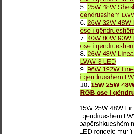
5.
25W 48W Sheshi
qëndrueshëm LWW
6.
26W 32W 48W L
ose i qëndrueshë
7.
40W 80W 90W L
ose i qëndrueshë
8.
26W 48W Linea
LWW-3 LED
9.
96W 192W Linea
i qëndrueshëm LW
10.
15W 25W 48W 
RGB ose i qëndr
15W 25W 48W Line
i qëndrueshëm LW
papërshkueshëm n
LED rondele mur )