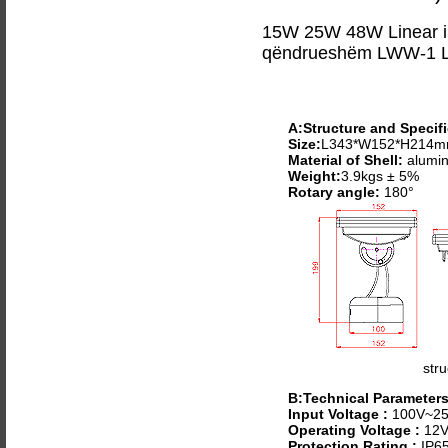
15W 25W 48W Linear i
qëndrueshëm LWW-1 L
A:Structure and Specifi
Size:
L343*W152*H214
Material of Shell:
alumin
Weight:
3.9kgs ± 5%
Rotary angle:
180°
stru
B:Technical Parameter
Input Voltage :
100V~25
Operating Voltage :
12V
Protection Rating :
IP6