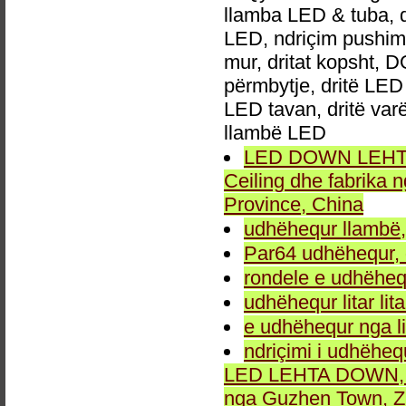
llamba LED & tuba, 
LED, ndriçim pushime,
mur, dritat kopsht, D
përmbytje, dritë LED 
LED tavan, dritë va
llambë LED
LED DOWN LEHTA, 
Ceiling dhe fabrika
Province, China
udhëhequr llambë,
Par64 udhëhequr, d
rondele e udhëheq
udhëhequr litar lit
e udhëhequr nga li
ndriçimi i udhëheq
LED LEHTA DOWN, dr
nga Guzhen Town, Z